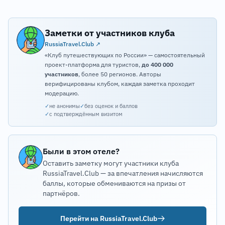
Заметки от участников клуба
RussiaTravel.Club ↗
«Клуб путешествующих по России» — самостоятельный
проект-платформа для туристов,
до 400 000
участников
, более 50 регионов. Авторы
верифицированы клубом, каждая заметка проходит
модерацию.
✓
не анонимы
✓
без оценок и баллов
✓
с подтверждённым визитом
Были в этом отеле?
Оставить заметку могут участники клуба
RussiaTravel.Club — за впечатления начисляются
баллы, которые обмениваются на призы от
партнёров.
Перейти на RussiaTravel.Club