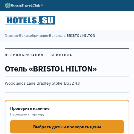
RussiaTravel.Club
↗
Главная
›
Великобритания
›
Бристоль
›
BRISTOL HILTON
ВЕЛИКОБРИТАНИЯ
›
БРИСТОЛЬ
Отель «BRISTOL HILTON»
Woodlands Lane Bradley Stoke
·
BS32 4JF
Проверить наличие
Перейдёте к партнёру
Выбрать даты и проверить цены