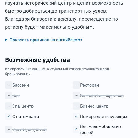
изучать исторический центр и ценит возможность
быстро добираться до транспортных узлов.
Благодаря близости к вокзалу, перемещение по
региону будет максимально удобным.
Показать оригинал на английском
▾
Возможные удобства
Из справочных данных. Актуальный список уточняется при
бронировании.
Бассейн
Ресторан
−
−
Бар
Бесплатная парковка
−
−
Спа-центр
Бизнес-центр
−
−
С питомцами
Номера для некурящих
✓
✓
Для маломобильных
Услуги для детей
−
✓
гостей