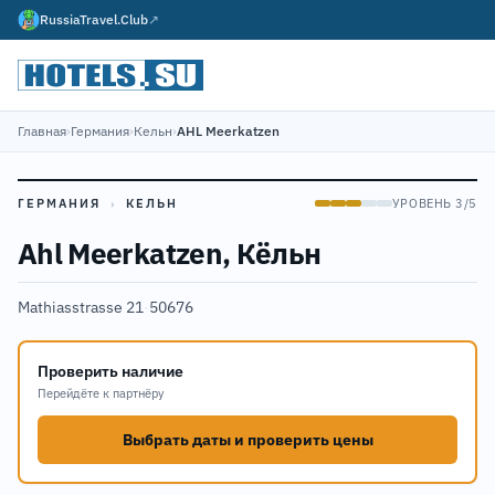
RussiaTravel.Club
↗
Главная
›
Германия
›
Кельн
›
AHL Meerkatzen
ГЕРМАНИЯ
›
КЕЛЬН
УРОВЕНЬ 3/5
Ahl Meerkatzen, Кёльн
Mathiasstrasse 21
·
50676
Проверить наличие
Перейдёте к партнёру
Выбрать даты и проверить цены