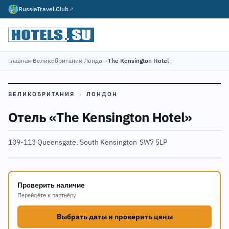
RussiaTravel.Club
↗
Главная
›
Великобритания
›
Лондон
›
The Kensington Hotel
ВЕЛИКОБРИТАНИЯ
›
ЛОНДОН
Отель «The Kensington Hotel»
109-113 Queensgate, South Kensington
·
SW7 5LP
Проверить наличие
Перейдёте к партнёру
Выбрать даты и проверить цены