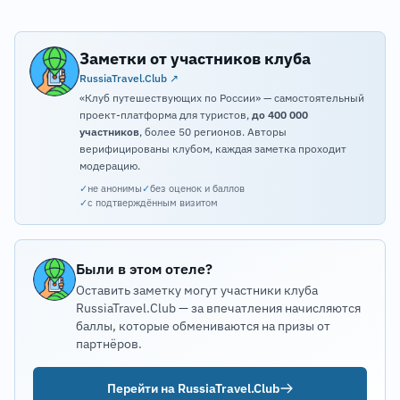
Заметки от участников клуба
RussiaTravel.Club ↗
«Клуб путешествующих по России» — самостоятельный
проект-платформа для туристов,
до 400 000
участников
, более 50 регионов. Авторы
верифицированы клубом, каждая заметка проходит
модерацию.
✓
не анонимы
✓
без оценок и баллов
✓
с подтверждённым визитом
Были в этом отеле?
Оставить заметку могут участники клуба
RussiaTravel.Club — за впечатления начисляются
баллы, которые обмениваются на призы от
партнёров.
Перейти на RussiaTravel.Club