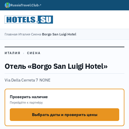
RussiaTravel.Club
↗
Главная
›
Италия
›
Сиена
›
Borgo San Luigi Hotel
ИТАЛИЯ
›
СИЕНА
Отель «Borgo San Luigi Hotel»
Via Della Cerreta 7
·
NONE
Проверить наличие
Перейдёте к партнёру
Выбрать даты и проверить цены