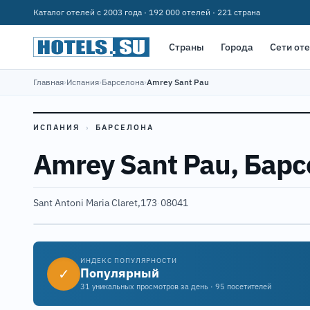
Каталог отелей с 2003 года · 192 000 отелей · 221 страна
Страны
Города
Сети от
Главная
›
Испания
›
Барселона
›
Amrey Sant Pau
ИСПАНИЯ
›
БАРСЕЛОНА
Amrey Sant Pau, Бар
Sant Antoni Maria Claret,173
·
08041
ИНДЕКС ПОПУЛЯРНОСТИ
✓
Популярный
31 уникальных просмотров за день · 95 посетителей