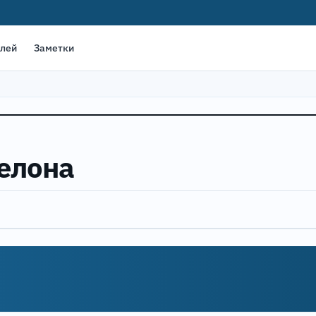
елей
Заметки
селона