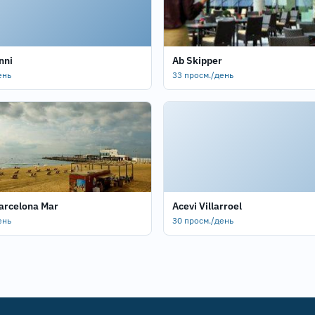
nni
Ab Skipper
ень
33 просм./день
Barcelona Mar
Acevi Villarroel
ень
30 просм./день