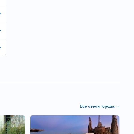
▾
▾
▾
Все отели города →