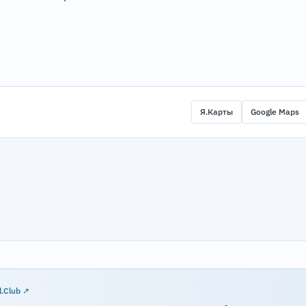
Я.Карты
Google Maps
l.Club ↗