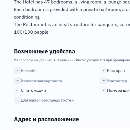
The Hotel has 47 bedrooms, a living room, a lounge bar
Each bedroom is provided with a private bathroom, a dire
conditioning.
The Restaurant is an ideal structure for banquets, cer
100/130 people.
Возможные удобства
Из справочных данных. Актуальный список уточняется при брониров
Бассейн
Ресторан
−
✓
Бесплатная парковка
Спа-центр
−
−
С питомцами
Номера для
✓
✓
Для маломобильных гостей
−
Адрес и расположение