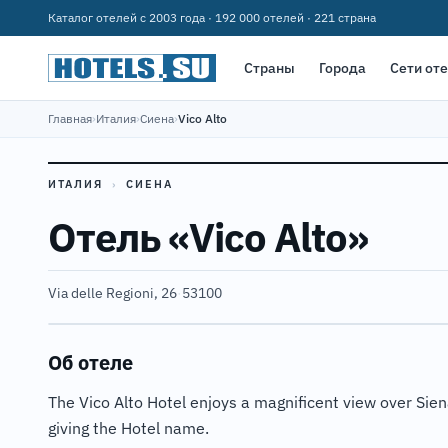
Каталог отелей с 2003 года · 192 000 отелей · 221 страна
Страны
Города
Сети от
Главная
›
Италия
›
Сиена
›
Vico Alto
ИТАЛИЯ
›
СИЕНА
Отель «Vico Alto»
Via delle Regioni, 26
·
53100
Об отеле
The Vico Alto Hotel enjoys a magnificent view over Siena
giving the Hotel name.