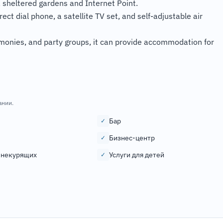
, sheltered gardens and Internet Point.
ct dial phone, a satellite TV set, and self-adjustable air
emonies, and party groups, it can provide accommodation for
ании.
Бар
✓
Бизнес-центр
✓
 некурящих
Услуги для детей
✓