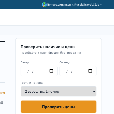
Присоединиться к
RussiaTravel.Club
↗
Проверить наличие и цены
Перейдёте к партнёру для бронирования
Заезд
Отъезд
Гости и номера
ТСЯ
ll
Проверить цены