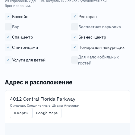
Из справочных данных. Актуальный список уточняется при
бронировании.
Бассейн
Ресторан
✓
✓
Бар
Бесплатная парковка
−
−
Спа-центр
Бизнес-центр
✓
✓
С питомцами
Номера для некурящих
✓
✓
Для маломобильных
Услуги для детей
✓
−
гостей
Адрес и расположение
4012 Central Florida Parkway
Орландо, Соединенные Штаты Америки
Я.Карты
Google Maps