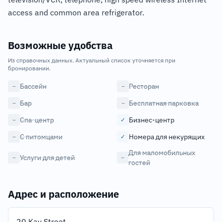
access and common area refrigerator.
Возможные удобства
Из справочных данных. Актуальный список уточняется при
бронировании.
Бассейн
Ресторан
−
−
Бар
Бесплатная парковка
−
−
Спа-центр
Бизнес-центр
−
✓
С питомцами
Номера для некурящих
−
✓
Для маломобильных
Услуги для детей
−
−
гостей
Адрес и расположение
20 Kay Street