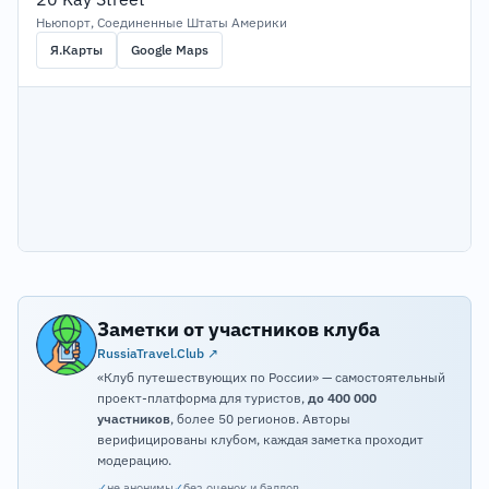
Ньюпорт, Соединенные Штаты Америки
Я.Карты
Google Maps
Заметки от участников клуба
RussiaTravel.Club ↗
«Клуб путешествующих по России» — самостоятельный
проект-платформа для туристов,
до 400 000
участников
, более 50 регионов. Авторы
верифицированы клубом, каждая заметка проходит
модерацию.
✓
не анонимы
✓
без оценок и баллов