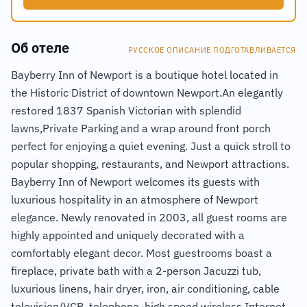
Об отеле
РУССКОЕ ОПИСАНИЕ ПОДГОТАВЛИВАЕТСЯ
Bayberry Inn of Newport is a boutique hotel located in
the Historic District of downtown Newport.An elegantly
restored 1837 Spanish Victorian with splendid
lawns,Private Parking and a wrap around front porch
perfect for enjoying a quiet evening. Just a quick stroll to
popular shopping, restaurants, and Newport attractions.
Bayberry Inn of Newport welcomes its guests with
luxurious hospitality in an atmosphere of Newport
elegance. Newly renovated in 2003, all guest rooms are
highly appointed and uniquely decorated with a
comfortably elegant decor. Most guestrooms boast a
fireplace, private bath with a 2-person Jacuzzi tub,
luxurious linens, hair dryer, iron, air conditioning, cable
television/VCR, telephone, high speed wireless Internet