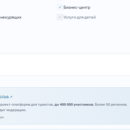
Бизнес-центр
✓
 некурящих
Услуги для детей
−
l.Club ↗
проект-платформа для туристов,
до 400 000 участников
, более 50 регионов.
дит модерацию.
том