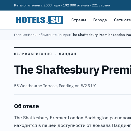
Каталог отелей с 2003 года · 192 000 отелей · 221 страна
Страны
Города
Сети от
Главная
›
Великобритания
›
Лондон
›
The Shaftesbury Premier London Pa
ВЕЛИКОБРИТАНИЯ
›
ЛОНДОН
The Shaftesbury Prem
55 Westbourne Terrace, Paddington
·
W2 3 UY
Об отеле
The Shaftesbury Premier London Paddington располо
находится в пешей доступности от вокзала Паддингт