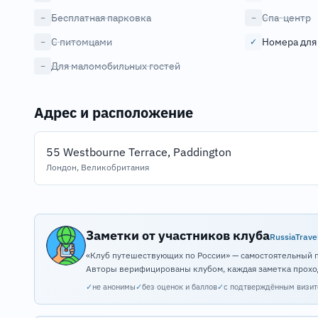
Бесплатная парковка
Спа-центр
−
−
С питомцами
Номера для
−
✓
Для маломобильных гостей
−
Адрес и расположение
55 Westbourne Terrace, Paddington
Лондон, Великобритания
Заметки от участников клуба
RussiaTrave
«Клуб путешествующих по России» — самостоятельный 
Авторы верифицированы клубом, каждая заметка прохо
✓
не анонимы
✓
без оценок и баллов
✓
с подтверждённым визи