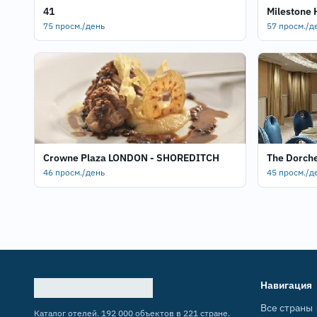
41
Milestone 
75 просм./день
57 просм./д
Crowne Plaza LONDON - SHOREDITCH
The Dorch
46 просм./день
45 просм./д
Навигация
Все страны
Каталог отелей. 192 000 объектов в 221 стране.