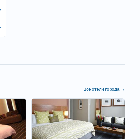
▾
▾
Все отели города →