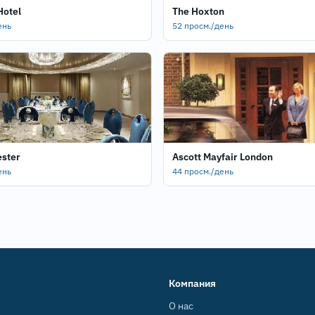
Hotel
The Hoxton
ень
52 просм./день
ester
Ascott Mayfair London
ень
44 просм./день
Компания
О нас