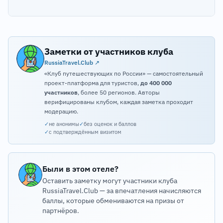
Заметки от участников клуба
RussiaTravel.Club ↗
«Клуб путешествующих по России» — самостоятельный
проект-платформа для туристов,
до 400 000
участников
, более 50 регионов. Авторы
верифицированы клубом, каждая заметка проходит
модерацию.
✓
не анонимы
✓
без оценок и баллов
✓
с подтверждённым визитом
Были в этом отеле?
Оставить заметку могут участники клуба
RussiaTravel.Club — за впечатления начисляются
баллы, которые обмениваются на призы от
партнёров.