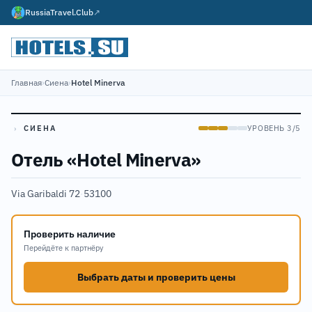
RussiaTravel.Club
↗
Главная
›
Сиена
›
Hotel Minerva
›
СИЕНА
УРОВЕНЬ 3/5
Отель «Hotel Minerva»
Via Garibaldi 72
·
53100
Проверить наличие
Перейдёте к партнёру
Выбрать даты и проверить цены