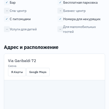
Бар
Бесплатная парковка
✓
✓
Спа-центр
Бизнес-центр
−
−
С питомцами
Номера для некурящих
✓
✓
Для маломобильных
Услуги для детей
−
−
гостей
Адрес и расположение
Via Garibaldi 72
Сиена
Я.Карты
Google Maps