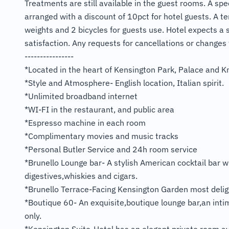
Treatments are still available in the guest rooms. A s
arranged with a discount of 10pct for hotel guests. A t
weights and 2 bicycles for guests use. Hotel expects a s
satisfaction. Any requests for cancellations or changes 
----------------
*Located in the heart of Kensington Park, Palace and K
*Style and Atmosphere- English location, Italian spirit.
*Unlimited broadband internet
*WI-FI in the restaurant, and public area
*Espresso machine in each room
*Complimentary movies and music tracks
*Personal Butler Service and 24h room service
*Brunello Lounge bar- A stylish American cocktail bar wi
digestives,whiskies and cigars.
*Brunello Terrace-Facing Kensington Garden most deligt
*Boutique 60- An exquisite,boutique lounge bar,an intim
only.