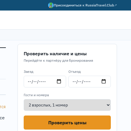
Присоединиться к
RussiaTravel.Club
↗
Проверить наличие и цены
Перейдёте к партнёру для бронирования
Заезд
Отъезд
Гости и номера
ТСЯ
ace
Проверить цены