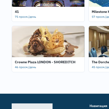
41
Milestone 
75 просм./день
57 просм./д
Crowne Plaza LONDON - SHOREDITCH
The Dorch
46 просм./день
45 просм./д
Навигация