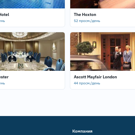
Hotel
The Hoxton
ень
52 просм./день
ester
Ascott Mayfair London
ень
44 просм./день
Компания