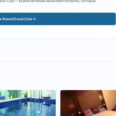
avel.Club — за впечатления начисляются баллы, которые
 RussiaTravel.Club