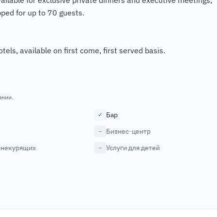
ailable for exclusive private dinners and executive meetings,
pped for up to 70 guests.
tels, available on first come, first served basis.
ании.
Бар
✓
Бизнес-центр
−
 некурящих
Услуги для детей
−