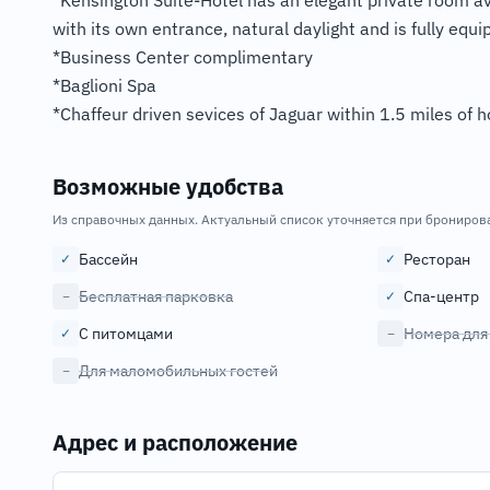
*Kensington Suite-Hotel has an elegant private room av
with its own entrance, natural daylight and is fully equi
*Business Center complimentary
*Baglioni Spa
*Chaffeur driven sevices of Jaguar within 1.5 miles of ho
Возможные удобства
Из справочных данных. Актуальный список уточняется при брониров
Бассейн
Ресторан
✓
✓
Бесплатная парковка
Спа-центр
−
✓
С питомцами
Номера для
✓
−
Для маломобильных гостей
−
Адрес и расположение