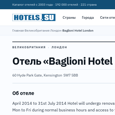
Каталог отелей с 2003 года · 192 000 отелей · 221 страна
Страны
Города
Сети от
Главная
›
Великобритания
›
Лондон
›
Baglioni Hotel London
ВЕЛИКОБРИТАНИЯ
›
ЛОНДОН
Отель «Baglioni Hotel
60 Hyde Park Gate, Kensington
·
SW7 5BB
Об отеле
April 2014 to 31st July 2014 Hotel will undergo renovat
Mon to Fri during normal business hours and access to th