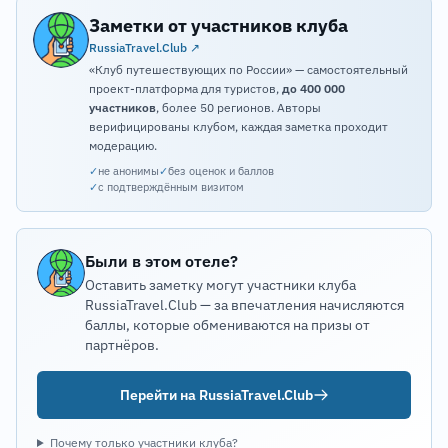
Заметки от участников клуба
RussiaTravel.Club ↗
«Клуб путешествующих по России» — самостоятельный
проект-платформа для туристов,
до 400 000
участников
, более 50 регионов. Авторы
верифицированы клубом, каждая заметка проходит
модерацию.
✓
не анонимы
✓
без оценок и баллов
✓
с подтверждённым визитом
Были в этом отеле?
Оставить заметку могут участники клуба
RussiaTravel.Club — за впечатления начисляются
баллы, которые обмениваются на призы от
партнёров.
Перейти на RussiaTravel.Club
Почему только участники клуба?