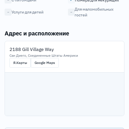
С питомцами
Номера для некурящих
Для маломобильных
Услуги для детей
−
−
гостей
Адрес и расположение
2188 Gill Village Way
Сан Диего, Соединенные Штаты Америки
Я.Карты
Google Maps