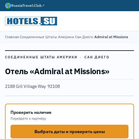
RussiaTravel.Club
↗
Главная
›
Соединенные Штаты Америки
›
Сан Диего
›
Admiral at Missions
СОЕДИНЕННЫЕ ШТАТЫ АМЕРИКИ
›
САН ДИЕГО
Отель «Admiral at Missions»
2188 Gill Village Way
·
92108
Проверить наличие
Перейдёте к партнёру
Выбрать даты и проверить цены