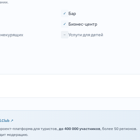
ании.
Бар
✓
Бизнес-центр
✓
 некурящих
Услуги для детей
−
l.Club ↗
проект-платформа для туристов,
до 400 000 участников
, более 50 регионов.
дит модерацию.