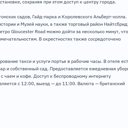
тановке, сохраняя при этом доступ к центру города.
нских садов, Гайд-парка и Королевского Альберт-холла.
стории и Музей науки, а также торговый район Найтсбри
метро Gloucester Road можно дойти за несколько минут, чт
имечательностям. В окрестностях также сосредоточено
ование такси и услуги портье в рабочие часы. В отеле ес
бар и собственный сад. Предоставляется ежедневная убор
 с чаем и кофе. Доступ к беспроводному интернету
вляется с 12:00, выезд — до 11:00. Валюта — британский