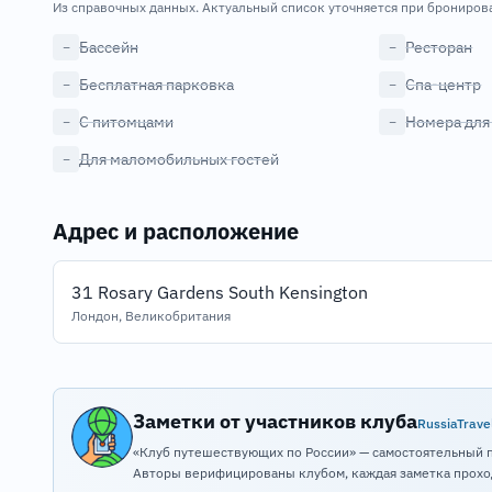
Из справочных данных. Актуальный список уточняется при брониров
Бассейн
Ресторан
−
−
Бесплатная парковка
Спа-центр
−
−
С питомцами
Номера для
−
−
Для маломобильных гостей
−
Адрес и расположение
31 Rosary Gardens South Kensington
Лондон, Великобритания
Заметки от участников клуба
RussiaTrave
«Клуб путешествующих по России» — самостоятельный 
Авторы верифицированы клубом, каждая заметка прохо