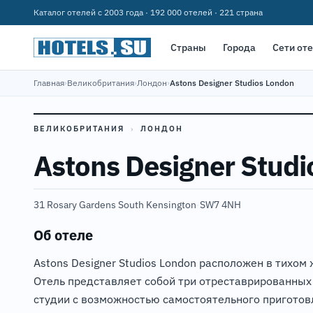
Каталог отелей с 2003 года · 192 000 отелей · 221 страна
Страны
Города
Сети от
Главная
›
Великобритания
›
Лондон
›
Astons Designer Studios London
ВЕЛИКОБРИТАНИЯ
›
ЛОНДОН
Astons Designer Stud
31 Rosary Gardens South Kensington
·
SW7 4NH
Об отеле
Astons Designer Studios London расположен в тихо
Отель представляет собой три отреставрированных
студии с возможностью самостоятельного приготовл