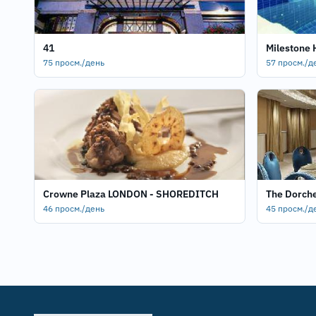
41
Milestone 
75 просм./день
57 просм./д
Crowne Plaza LONDON - SHOREDITCH
The Dorch
46 просм./день
45 просм./д