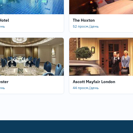
Hotel
The Hoxton
ень
52 просм./день
ester
Ascott Mayfair London
ень
44 просм./день