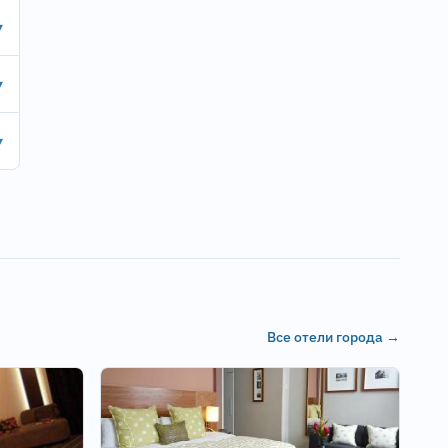
▾
▾
▾
Все отели города →