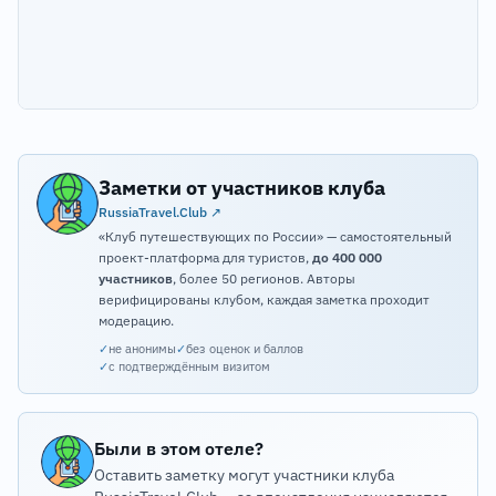
Заметки от участников клуба
RussiaTravel.Club ↗
«Клуб путешествующих по России» — самостоятельный
проект-платформа для туристов,
до 400 000
участников
, более 50 регионов. Авторы
верифицированы клубом, каждая заметка проходит
модерацию.
✓
не анонимы
✓
без оценок и баллов
✓
с подтверждённым визитом
Были в этом отеле?
Оставить заметку могут участники клуба