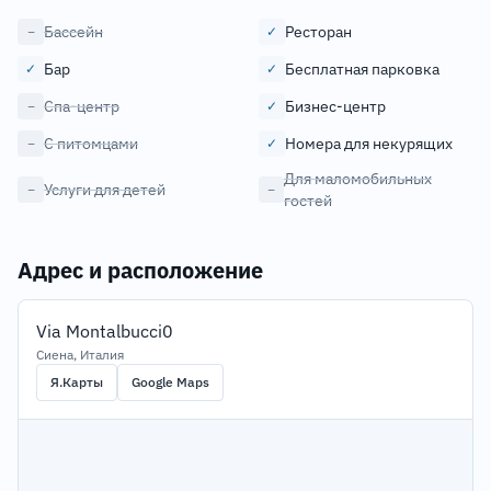
Бассейн
Ресторан
−
✓
Бар
Бесплатная парковка
✓
✓
Спа-центр
Бизнес-центр
−
✓
С питомцами
Номера для некурящих
−
✓
Для маломобильных
Услуги для детей
−
−
гостей
Адрес и расположение
Via Montalbucci0
Сиена, Италия
Я.Карты
Google Maps