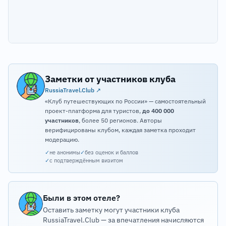
Заметки от участников клуба
RussiaTravel.Club ↗
«Клуб путешествующих по России» — самостоятельный
проект-платформа для туристов,
до 400 000
участников
, более 50 регионов. Авторы
верифицированы клубом, каждая заметка проходит
модерацию.
✓
не анонимы
✓
без оценок и баллов
✓
с подтверждённым визитом
Были в этом отеле?
Оставить заметку могут участники клуба
RussiaTravel.Club — за впечатления начисляются