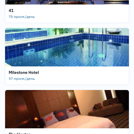
41
75 просм./день
Milestone Hotel
57 просм./день