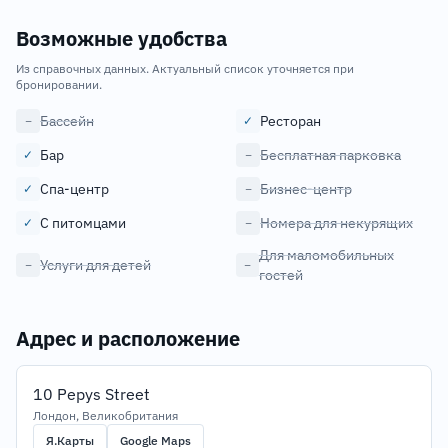
Возможные удобства
Из справочных данных. Актуальный список уточняется при
бронировании.
Бассейн
Ресторан
−
✓
Бар
Бесплатная парковка
✓
−
Спа-центр
Бизнес-центр
✓
−
С питомцами
Номера для некурящих
✓
−
Для маломобильных
Услуги для детей
−
−
гостей
Адрес и расположение
10 Pepys Street
Лондон, Великобритания
Я.Карты
Google Maps