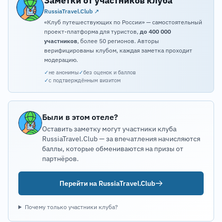
Заметки от участников клуба
RussiaTravel.Club ↗
«Клуб путешествующих по России» — самостоятельный
проект-платформа для туристов,
до 400 000
участников
, более 50 регионов. Авторы
верифицированы клубом, каждая заметка проходит
модерацию.
✓
не анонимы
✓
без оценок и баллов
✓
с подтверждённым визитом
Были в этом отеле?
Оставить заметку могут участники клуба
RussiaTravel.Club — за впечатления начисляются
баллы, которые обмениваются на призы от
партнёров.
Перейти на RussiaTravel.Club
Почему только участники клуба?