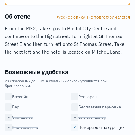
Об отеле
РУССКОЕ ОПИСАНИЕ ПОДГОТАВЛИВАЕТСЯ
From the M32, take signs to Bristol City Centre and
continue onto the High Street. Turn right at St Thomas
Street E and then turn left onto St Thomas Street. Take
the next left and the hotel is located on Mitchell Lane.
Возможные удобства
Из справочных данных. Актуальный список уточняется при
бронировании.
Бассейн
Ресторан
−
−
Бар
Бесплатная парковка
−
−
Спа-центр
Бизнес-центр
−
−
С питомцами
Номера для некурящих
−
✓