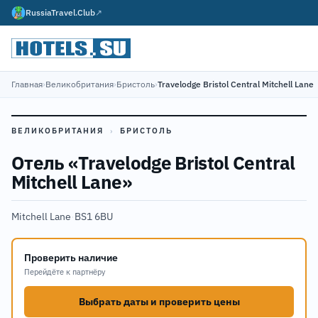
RussiaTravel.Club
↗
Главная
›
Великобритания
›
Бристоль
›
Travelodge Bristol Central Mitchell Lane
ВЕЛИКОБРИТАНИЯ
›
БРИСТОЛЬ
Отель «Travelodge Bristol Central
Mitchell Lane»
Mitchell Lane
·
BS1 6BU
Проверить наличие
Перейдёте к партнёру
Выбрать даты и проверить цены