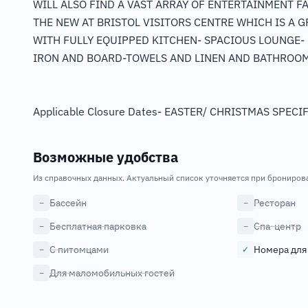
WILL ALSO FIND A VAST ARRAY OF ENTERTAINMENT F
THE NEW AT BRISTOL VISITORS CENTRE WHICH IS A 
WITH FULLY EQUIPPED KITCHEN- SPACIOUS LOUNGE- 
IRON AND BOARD-TOWELS AND LINEN AND BATHROO
Applicable Closure Dates- EASTER/ CHRISTMAS SPECI
Возможные удобства
Из справочных данных. Актуальный список уточняется при брониров
Бассейн
Ресторан
−
−
Бесплатная парковка
Спа-центр
−
−
С питомцами
Номера для
−
✓
Для маломобильных гостей
−