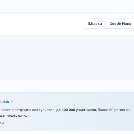
Я.Карты
Google Maps
l.Club ↗
проект-платформа для туристов,
до 400 000 участников
, более 50 регионов.
дит модерацию.
том