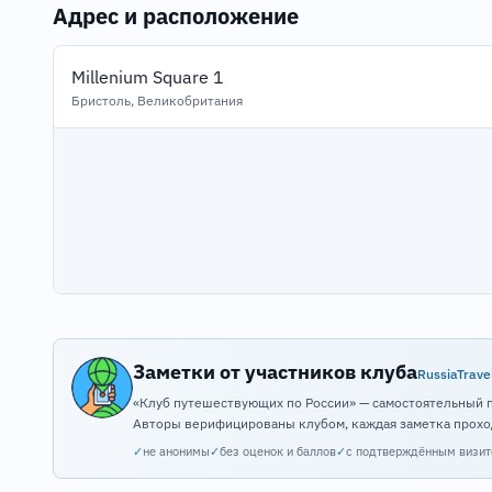
Адрес и расположение
Millenium Square 1
Бристоль, Великобритания
Заметки от участников клуба
RussiaTrave
«Клуб путешествующих по России» — самостоятельный 
Авторы верифицированы клубом, каждая заметка прохо
✓
не анонимы
✓
без оценок и баллов
✓
с подтверждённым визи