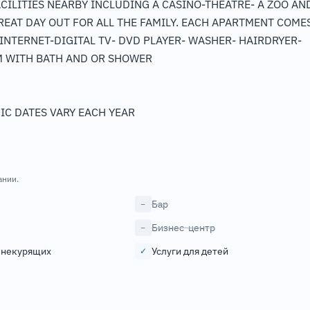
ACILITIES NEARBY INCLUDING A CASINO-THEATRE- A ZOO AN
GREAT DAY OUT FOR ALL THE FAMILY. EACH APARTMENT COME
INTERNET-DIGITAL TV- DVD PLAYER- WASHER- HAIRDRYER-
M WITH BATH AND OR SHOWER
FIC DATES VARY EACH YEAR
ании.
Бар
−
Бизнес-центр
−
 некурящих
Услуги для детей
✓