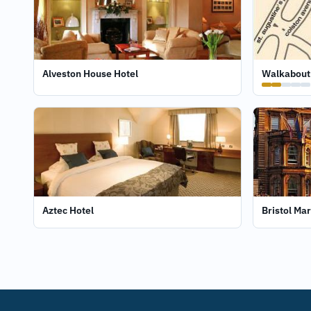
Alveston House Hotel
Walkabout 
Aztec Hotel
Bristol Mar