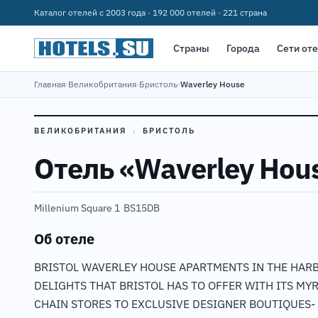
Каталог отелей с 2003 года · 192 000 отелей · 221 страна
Страны
Города
Сети от
Главная
›
Великобритания
›
Бристоль
›
Waverley House
ВЕЛИКОБРИТАНИЯ
›
БРИСТОЛЬ
Отель «Waverley Hou
Millenium Square 1
·
BS15DB
Об отеле
BRISTOL WAVERLEY HOUSE APARTMENTS IN THE HARB
DELIGHTS THAT BRISTOL HAS TO OFFER WITH ITS MY
CHAIN STORES TO EXCLUSIVE DESIGNER BOUTIQUES-