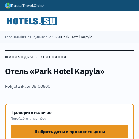
RussiaTravel.Club
↗
Главная
›
Финляндия
›
Хельсинки
›
Park Hotel Kapyla
ФИНЛЯНДИЯ
›
ХЕЛЬСИНКИ
Отель «Park Hotel Kapyla»
Pohjolankatu 38
·
00600
Проверить наличие
Перейдёте к партнёру
Выбрать даты и проверить цены