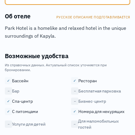
Об отеле
РУССКОЕ ОПИСАНИЕ ПОДГОТАВЛИВАЕТСЯ
Park Hotel is a homelike and relaxed hotel in the unique
surroundings of Kapyla.
Возможные удобства
Из справочных данных. Актуальный список уточняется при
бронировании.
Бассейн
Ресторан
✓
✓
Бар
Бесплатная парковка
−
−
Спа-центр
Бизнес-центр
✓
−
С питомцами
Номера для некурящих
✓
✓
Для маломобильных
Услуги для детей
−
−
гостей