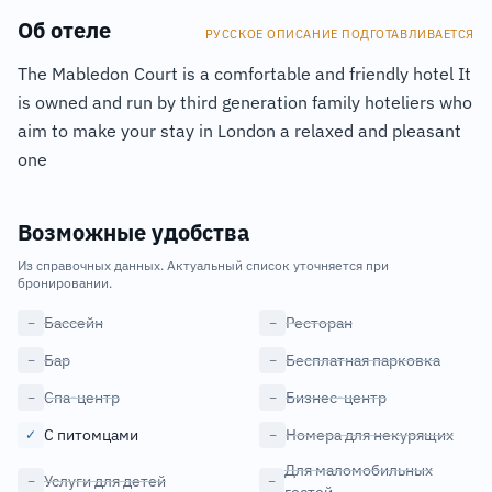
Об отеле
РУССКОЕ ОПИСАНИЕ ПОДГОТАВЛИВАЕТСЯ
The Mabledon Court is a comfortable and friendly hotel It
is owned and run by third generation family hoteliers who
aim to make your stay in London a relaxed and pleasant
one
Возможные удобства
Из справочных данных. Актуальный список уточняется при
бронировании.
Бассейн
Ресторан
−
−
Бар
Бесплатная парковка
−
−
Спа-центр
Бизнес-центр
−
−
С питомцами
Номера для некурящих
✓
−
Для маломобильных
Услуги для детей
−
−