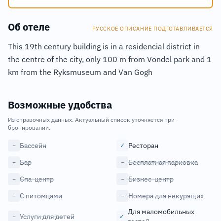
Об отеле
РУССКОЕ ОПИСАНИЕ ПОДГОТАВЛИВАЕТСЯ
This 19th century building is in a residencial district in
the centre of the city, only 100 m from Vondel park and 1
km from the Ryksmuseum and Van Gogh
Возможные удобства
Из справочных данных. Актуальный список уточняется при
бронировании.
Бассейн
Ресторан
−
✓
Бар
Бесплатная парковка
−
−
Спа-центр
Бизнес-центр
−
−
С питомцами
Номера для некурящих
−
−
Для маломобильных
Услуги для детей
−
✓