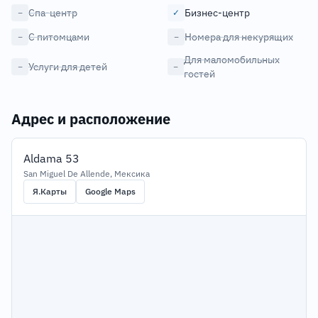
Спа-центр
Бизнес-центр
−
✓
С питомцами
Номера для некурящих
−
−
Для маломобильных
Услуги для детей
−
−
гостей
Адрес и расположение
Aldama 53
San Miguel De Allende, Мексика
Я.Карты
Google Maps