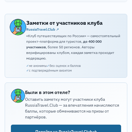
Заметки от участников клуба
RussiaTravel.Club ↗
«Клуб путешествующих по России» — самостоятельный
проект-платформа для туристов,
до 400 000
участников
, более 50 регионов. Авторы
верифицированы клубом, каждая заметка проходит
модерацию.
✓
не анонимы
✓
без оценок и баллов
✓
с подтверждённым визитом
Были в этом отеле?
Оставить заметку могут участники клуба
RussiaTravel.Club — за впечатления начисляются
баллы, которые обмениваются на призы от
партнёров.
Перейти на RussiaTravel.Club