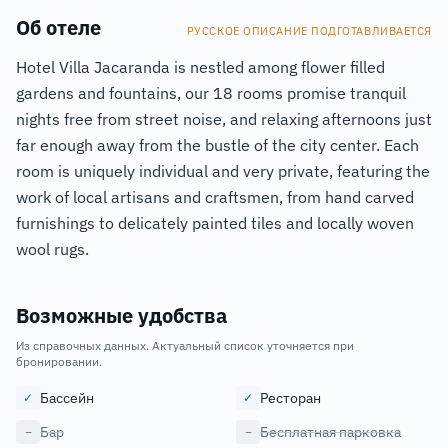
Об отеле
РУССКОЕ ОПИСАНИЕ ПОДГОТАВЛИВАЕТСЯ
Hotel Villa Jacaranda is nestled among flower filled
gardens and fountains, our 18 rooms promise tranquil
nights free from street noise, and relaxing afternoons just
far enough away from the bustle of the city center. Each
room is uniquely individual and very private, featuring the
work of local artisans and craftsmen, from hand carved
furnishings to delicately painted tiles and locally woven
wool rugs.
Возможные удобства
Из справочных данных. Актуальный список уточняется при
бронировании.
Бассейн
Ресторан
✓
✓
Бар
Бесплатная парковка
−
−