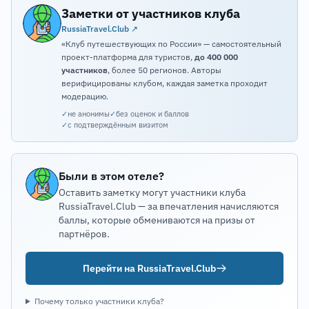
Заметки от участников клуба
RussiaTravel.Club ↗
«Клуб путешествующих по России» — самостоятельный
проект-платформа для туристов,
до 400 000
участников
, более 50 регионов. Авторы
верифицированы клубом, каждая заметка проходит
модерацию.
✓
не анонимы
✓
без оценок и баллов
✓
с подтверждённым визитом
Были в этом отеле?
Оставить заметку могут участники клуба
RussiaTravel.Club — за впечатления начисляются
баллы, которые обмениваются на призы от
партнёров.
Перейти на RussiaTravel.Club
Почему только участники клуба?