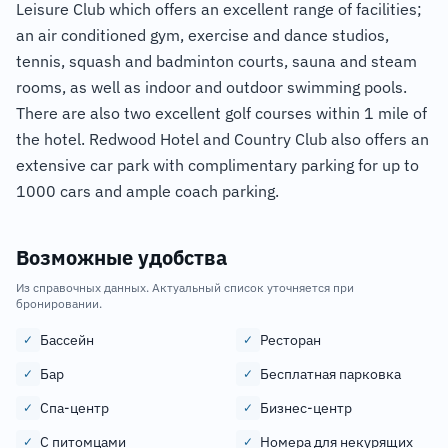
Leisure Club which offers an excellent range of facilities;
an air conditioned gym, exercise and dance studios,
tennis, squash and badminton courts, sauna and steam
rooms, as well as indoor and outdoor swimming pools.
There are also two excellent golf courses within 1 mile of
the hotel. Redwood Hotel and Country Club also offers an
extensive car park with complimentary parking for up to
1000 cars and ample coach parking.
Возможные удобства
Из справочных данных. Актуальный список уточняется при
бронировании.
Бассейн
Ресторан
✓
✓
Бар
Бесплатная парковка
✓
✓
Спа-центр
Бизнес-центр
✓
✓
С питомцами
Номера для некурящих
✓
✓