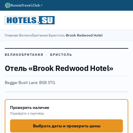
RussiaTravel.Club
↗
Главная
›
Великобритания
›
Бристоль
›
Brook Redwood Hotel
ВЕЛИКОБРИТАНИЯ
›
БРИСТОЛЬ
Отель «Brook Redwood Hotel»
Beggar Bush Lane
·
BS8 3TG
Проверить наличие
Перейдёте к партнёру
Выбрать даты и проверить цены