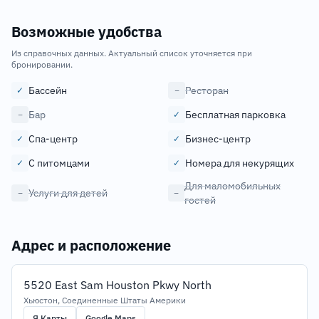
Возможные удобства
Из справочных данных. Актуальный список уточняется при
бронировании.
Бассейн
Ресторан
✓
−
Бар
Бесплатная парковка
−
✓
Спа-центр
Бизнес-центр
✓
✓
С питомцами
Номера для некурящих
✓
✓
Для маломобильных
Услуги для детей
−
−
гостей
Адрес и расположение
5520 East Sam Houston Pkwy North
Хьюстон, Соединенные Штаты Америки
Я.Карты
Google Maps