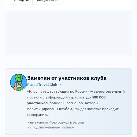
Заметки от участников клуба
RussiaTravel.Club ↗
«Клуб путешествующих по России» — самостоятельный
проект-платформа для туристов,
до 400 000
участников
, более 50 регионов. Авторы
верифицированы клубом, каждая заметка проходит
модерацию.
✓
не анонимы
✓
без оценок и баллов
✓
с подтверждённым визитом