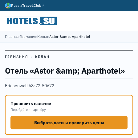
RussiaTravel.Club
↗
Главная
›
Германия
›
Кельн
›
Astor &amp; Aparthotel
ГЕРМАНИЯ
›
КЕЛЬН
Отель «Astor &amp; Aparthotel»
Friesenwall 68-72
·
50672
Проверить наличие
Перейдёте к партнёру
Выбрать даты и проверить цены