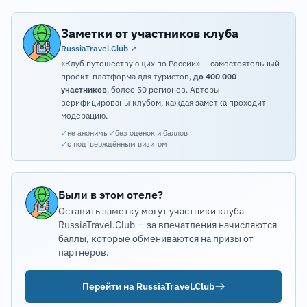
Заметки от участников клуба
RussiaTravel.Club ↗
«Клуб путешествующих по России» — самостоятельный
проект-платформа для туристов,
до 400 000
участников
, более 50 регионов. Авторы
верифицированы клубом, каждая заметка проходит
модерацию.
✓
не анонимы
✓
без оценок и баллов
✓
с подтверждённым визитом
Были в этом отеле?
Оставить заметку могут участники клуба
RussiaTravel.Club — за впечатления начисляются
баллы, которые обмениваются на призы от
партнёров.
Перейти на RussiaTravel.Club