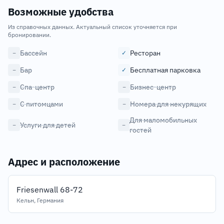
Возможные удобства
Из справочных данных. Актуальный список уточняется при
бронировании.
Бассейн
Ресторан
−
✓
Бар
Бесплатная парковка
−
✓
Спа-центр
Бизнес-центр
−
−
С питомцами
Номера для некурящих
−
−
Для маломобильных
Услуги для детей
−
−
гостей
Адрес и расположение
Friesenwall 68-72
Кельн, Германия