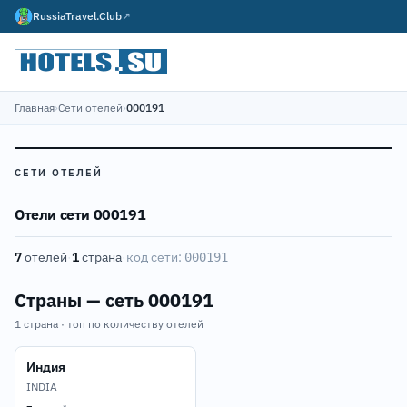
RussiaTravel.Club
↗
Главная
›
Сети отелей
›
000191
СЕТИ ОТЕЛЕЙ
Отели сети 000191
7
отелей
·
1
страна
·
код сети:
000191
Страны — сеть 000191
1 страна · топ по количеству отелей
Индия
INDIA