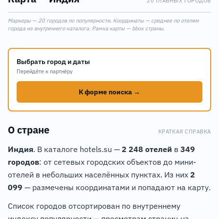
20 ГЛАВНЫХ ГОРОДОВ
Leaflet
|
©
OpenStreetMap
Маркеры — 20 городов по популярности. Координаты — среднее по отелям
+
города из внутреннего каталога. Рамка карты — bbox страны.
−
Выбрать город и даты
Перейдёте к партнёру
К форме поиска →
О стране
КРАТКАЯ СПРАВКА
Индия
. В каталоге hotels.su —
2 248 отелей
в
349
городов
: от сетевых городских объектов до мини-
отелей в небольших населённых пунктах. Из них
2
099
— размечены координатами и попадают на карту.
Список городов отсортирован по внутреннему
индексу популярности — просмотрам страниц на