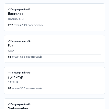
✓ Популярный · #3
Бангалор
BANGALORE
262
отеля
·
619 посетителей
✓ Популярный · #4
Гоа
GOA
63
отеля
·
536 посетителей
✓ Популярный · #5
Джайпур
JAIPUR
81
отель
·
378 посетителей
✓ Популярный · #6
Хайдерабад