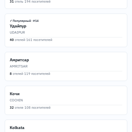
31
отель
·
194 посетителей
✓ Популярный · #14
Удайпур
UDAIPUR
40
отелей
·
161 посетителей
Амритсар
AMRITSAR
8
отелей
·
119 посетителей
Кочи
COCHIN
32
отеля
·
108 посетителей
Kolkata