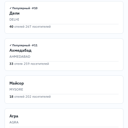
✓ Популярный · #10
Дели
DELHI
40
отелей
·
267 посетителей
✓ Популярный · #11
Ахмедабад
AHMEDABAD
33
отеля
·
259 посетителей
Майсор
MYSORE
18
отелей
·
202 посетителей
Агра
AGRA