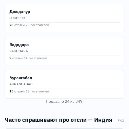
Джодхпур
JODHPUR
20
отелей
·
70 посетителей
Вадодара
VADODARA
9
отелей
·
64 посетителей
Аурангабад
AURANGABAD
13
отелей
·
62 посетителей
Показано 24 из 349.
Часто спрашивают про отели — Индия
FAQ