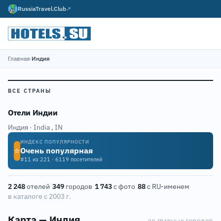
RussiaTravel.Club
↗
Главная
›
Индия
ВСЕ СТРАНЫ
Отели Индии
Индия · India
,
IN
ИНДЕКС ПОПУЛЯРНОСТИ
⭐
Очень популярная
#11 из 221 · 6119 посетителей
2 248
отелей
·
349
городов
·
1 743
с фото
·
88
с RU-именем
·
в каталоге с 2003 г.
Карта — Индия