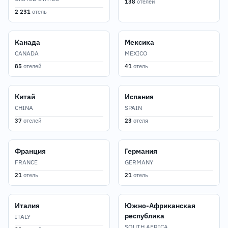
138
отелей
2 231
отель
Канада
Мексика
CANADA
MEXICO
85
отелей
41
отель
Китай
Испания
CHINA
SPAIN
37
отелей
23
отеля
Франция
Германия
FRANCE
GERMANY
21
отель
21
отель
Италия
Южно-Африканская
республика
ITALY
SOUTH AFRICA