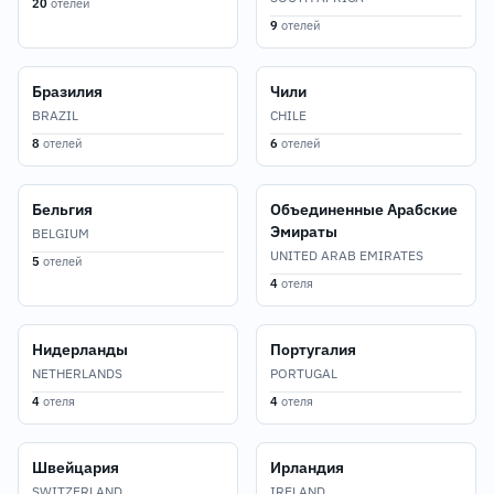
20
отелей
9
отелей
Бразилия
Чили
BRAZIL
CHILE
8
отелей
6
отелей
Бельгия
Объединенные Арабские
Эмираты
BELGIUM
UNITED ARAB EMIRATES
5
отелей
4
отеля
Нидерланды
Португалия
NETHERLANDS
PORTUGAL
4
отеля
4
отеля
Швейцария
Ирландия
SWITZERLAND
IRELAND