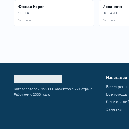
Южная Корея
Ирландия
KOREA
IRELAND
5
отелей
5
отелей
Навигация
Все страны
Каталог отелей. 192 000 объектов в 221 стране.
Все города
Работаем с 2003 года.
Сети отеле
Заметки