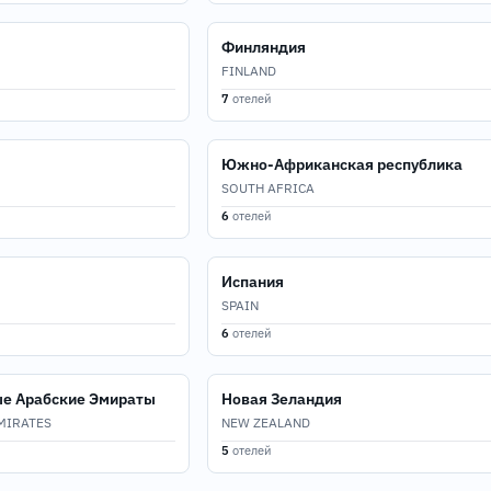
Финляндия
FINLAND
7
отелей
Южно-Африканская республика
SOUTH AFRICA
6
отелей
Испания
SPAIN
6
отелей
е Арабские Эмираты
Новая Зеландия
MIRATES
NEW ZEALAND
5
отелей