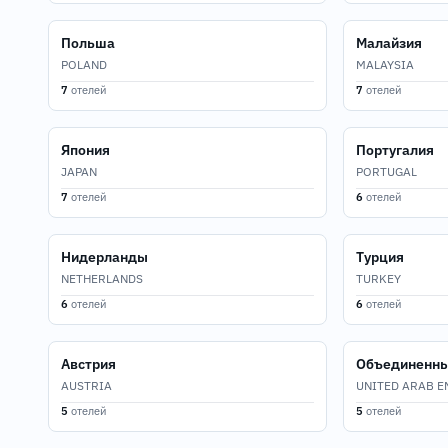
Польша
Малайзия
POLAND
MALAYSIA
7
отелей
7
отелей
Япония
Португалия
JAPAN
PORTUGAL
7
отелей
6
отелей
Нидерланды
Турция
NETHERLANDS
TURKEY
6
отелей
6
отелей
Австрия
Объединенны
AUSTRIA
UNITED ARAB E
5
отелей
5
отелей