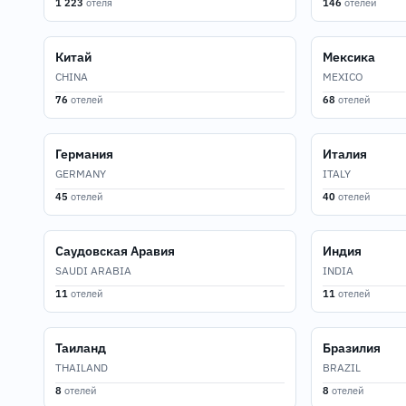
1 223
отеля
146
отелей
Китай
Мексика
CHINA
MEXICO
76
отелей
68
отелей
Германия
Италия
GERMANY
ITALY
45
отелей
40
отелей
Саудовская Аравия
Индия
SAUDI ARABIA
INDIA
11
отелей
11
отелей
Таиланд
Бразилия
THAILAND
BRAZIL
8
отелей
8
отелей