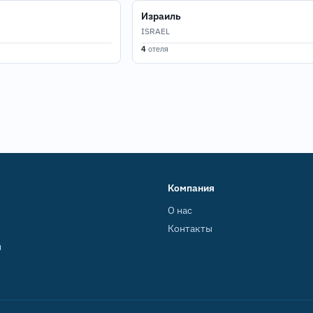
Израиль
ISRAEL
4
отеля
Компания
О нас
Контакты
й