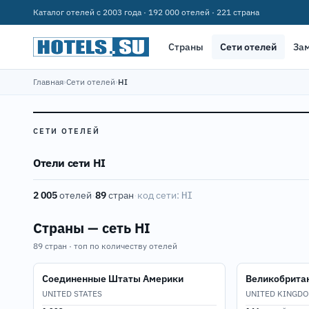
Каталог отелей с 2003 года · 192 000 отелей · 221 страна
Страны
Сети отелей
За
Главная
›
Сети отелей
›
HI
СЕТИ ОТЕЛЕЙ
Отели сети HI
2 005
отелей
·
89
стран
·
код сети:
HI
Страны — сеть HI
89 стран · топ по количеству отелей
Соединенные Штаты Америки
Великобрита
UNITED STATES
UNITED KINGD