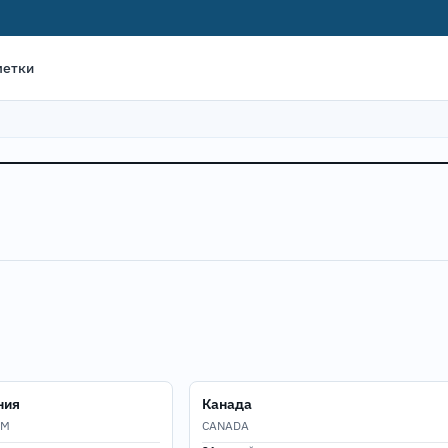
метки
ния
Канада
OM
CANADA