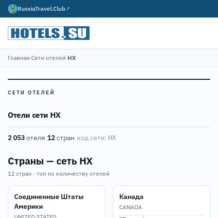
RussiaTravel.Club
↗
Главная
›
Сети отелей
›
HX
СЕТИ ОТЕЛЕЙ
Отели сети HX
2 053
отеля
·
12
стран
·
код сети:
HX
Страны — сеть HX
12 стран · топ по количеству отелей
Соединенные Штаты
Канада
Америки
CANADA
UNITED STATES