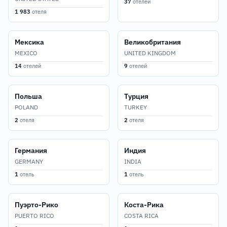
37
отелей
1 983
отеля
Мексика
Великобритания
MEXICO
UNITED KINGDOM
14
отелей
9
отелей
Польша
Турция
POLAND
TURKEY
2
отеля
2
отеля
Германия
Индия
GERMANY
INDIA
1
отель
1
отель
Пуэрто-Рико
Коста-Рика
PUERTO RICO
COSTA RICA