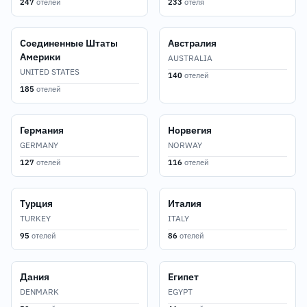
247
отелей
233
отеля
Соединенные Штаты
Австралия
Америки
AUSTRALIA
UNITED STATES
140
отелей
185
отелей
Германия
Норвегия
GERMANY
NORWAY
127
отелей
116
отелей
Турция
Италия
TURKEY
ITALY
95
отелей
86
отелей
Дания
Египет
DENMARK
EGYPT