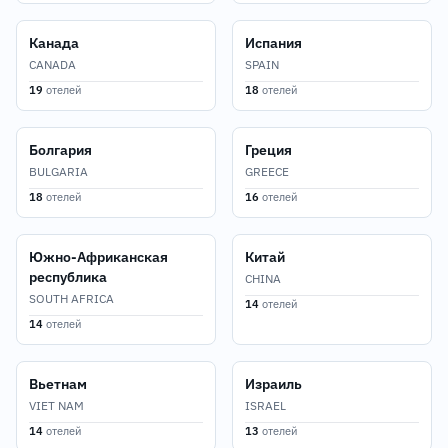
Канада
Испания
CANADA
SPAIN
19
отелей
18
отелей
Болгария
Греция
BULGARIA
GREECE
18
отелей
16
отелей
Южно-Африканская
Китай
республика
CHINA
SOUTH AFRICA
14
отелей
14
отелей
Вьетнам
Израиль
VIET NAM
ISRAEL
14
отелей
13
отелей