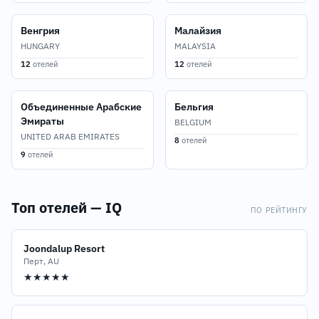
Венгрия
Малайзия
HUNGARY
MALAYSIA
12
отелей
12
отелей
Объединенные Арабские
Бельгия
Эмираты
BELGIUM
UNITED ARAB EMIRATES
8
отелей
9
отелей
Топ отелей — IQ
ПО РЕЙТИНГУ
Joondalup Resort
Перт, AU
★★★★★