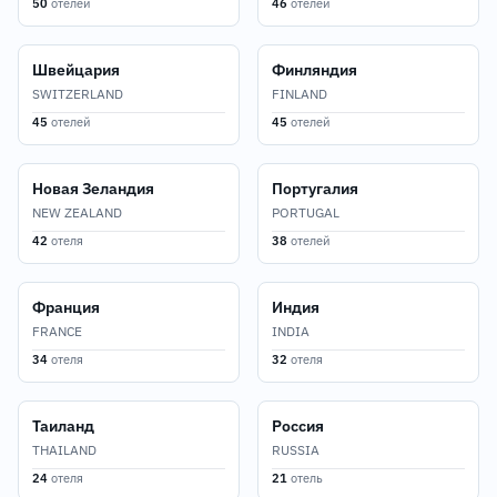
50
отелей
46
отелей
Швейцария
Финляндия
SWITZERLAND
FINLAND
45
отелей
45
отелей
Новая Зеландия
Португалия
NEW ZEALAND
PORTUGAL
42
отеля
38
отелей
Франция
Индия
FRANCE
INDIA
34
отеля
32
отеля
Таиланд
Россия
THAILAND
RUSSIA
24
отеля
21
отель