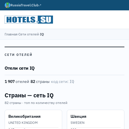
RussiaTravel.Club
↗
Главная
›
Сети отелей
›
IQ
СЕТИ ОТЕЛЕЙ
Отели сети IQ
1 907
отелей
·
82
страны
·
код сети:
IQ
Страны — сеть IQ
82 страны · топ по количеству отелей
Великобритания
Швеция
UNITED KINGDOM
SWEDEN