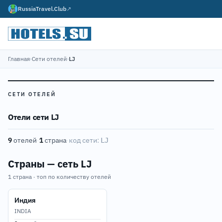
RussiaTravel.Club
↗
Главная
›
Сети отелей
›
LJ
СЕТИ ОТЕЛЕЙ
Отели сети LJ
9
отелей
·
1
страна
·
код сети:
LJ
Страны — сеть LJ
1 страна · топ по количеству отелей
Индия
INDIA