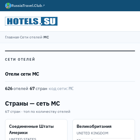
RussiaTravel.Club
↗
Главная
›
Сети отелей
›
MC
СЕТИ ОТЕЛЕЙ
Отели сети MC
626
отелей
·
67
стран
·
код сети:
MC
Страны — сеть MC
67 стран · топ по количеству отелей
Соединенные Штаты
Великобритания
Америки
UNITED KINGDOM
UNITED STATES