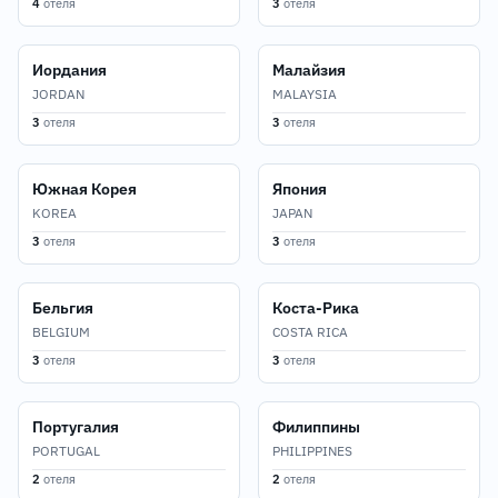
4
отеля
3
отеля
Иордания
Малайзия
JORDAN
MALAYSIA
3
отеля
3
отеля
Южная Корея
Япония
KOREA
JAPAN
3
отеля
3
отеля
Бельгия
Коста-Рика
BELGIUM
COSTA RICA
3
отеля
3
отеля
Португалия
Филиппины
PORTUGAL
PHILIPPINES
2
отеля
2
отеля