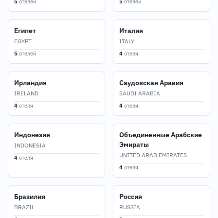
5
отелей
5
отелей
Египет
Италия
EGYPT
ITALY
5
отелей
4
отеля
Ирландия
Саудовская Аравия
IRELAND
SAUDI ARABIA
4
отеля
4
отеля
Индонезия
Объединенные Арабские
Эмираты
INDONESIA
UNITED ARAB EMIRATES
4
отеля
4
отеля
Бразилия
Россия
BRAZIL
RUSSIA