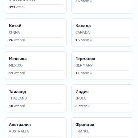
55
отелей
371
отель
Китай
Канада
CHINA
CANADA
26
отелей
15
отелей
Мексика
Германия
MEXICO
GERMANY
11
отелей
11
отелей
Таиланд
Индия
THAILAND
INDIA
10
отелей
8
отелей
Австралия
Франция
AUSTRALIA
FRANCE