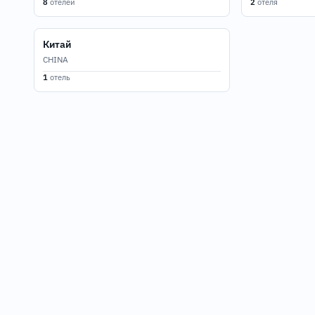
8
отелей
2
отеля
Китай
CHINA
1
отель