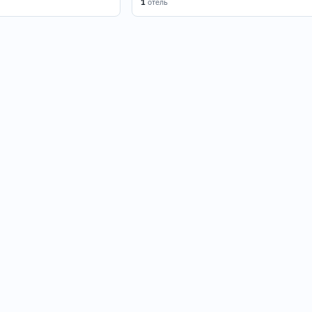
1
отель