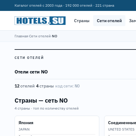
Каталог отелей с 2003 года · 192 000 отелей · 221 страна
Страны
Сети отелей
За
Главная
›
Сети отелей
›
NO
СЕТИ ОТЕЛЕЙ
Отели сети NO
12
отелей
·
4
страны
·
код сети:
NO
Страны — сеть NO
4 страны · топ по количеству отелей
Япония
Соединенные
JAPAN
UNITED STATES