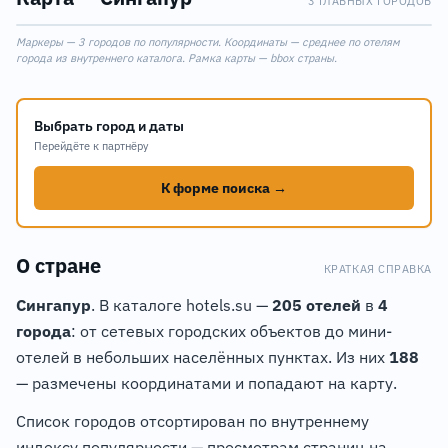
3 ГЛАВНЫХ ГОРОДОВ
3
Leaflet
|
©
OpenStreetMap
Маркеры — 3 городов по популярности. Координаты — среднее по отелям
+
города из внутреннего каталога. Рамка карты — bbox страны.
2
−
Выбрать город и даты
Перейдёте к партнёру
К форме поиска →
О стране
КРАТКАЯ СПРАВКА
Сингапур
. В каталоге hotels.su —
205 отелей
в
4
города
: от сетевых городских объектов до мини-
отелей в небольших населённых пунктах. Из них
188
— размечены координатами и попадают на карту.
Список городов отсортирован по внутреннему
индексу популярности — просмотрам страниц на