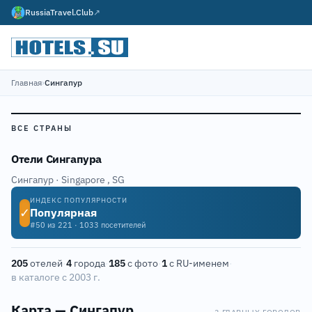
RussiaTravel.Club
↗
Главная
›
Сингапур
ВСЕ СТРАНЫ
Отели Сингапура
Сингапур · Singapore
,
SG
ИНДЕКС ПОПУЛЯРНОСТИ
✓
Популярная
#50 из 221 · 1033 посетителей
205
отелей
·
4
города
·
185
с фото
·
1
с RU-именем
·
в каталоге с 2003 г.
Карта — Сингапур