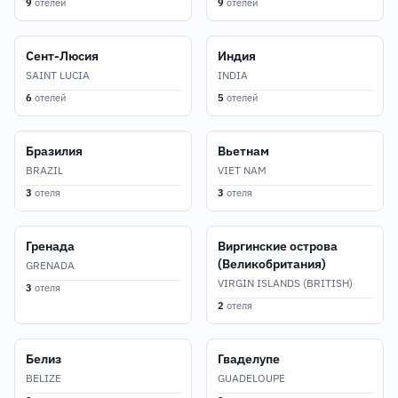
9
отелей
9
отелей
Сент-Люсия
Индия
SAINT LUCIA
INDIA
6
отелей
5
отелей
Бразилия
Вьетнам
BRAZIL
VIET NAM
3
отеля
3
отеля
Гренада
Виргинские острова
(Великобритания)
GRENADA
VIRGIN ISLANDS (BRITISH)
3
отеля
2
отеля
Белиз
Гваделупе
BELIZE
GUADELOUPE