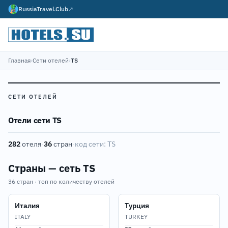
RussiaTravel.Club
↗
Главная
›
Сети отелей
›
TS
СЕТИ ОТЕЛЕЙ
Отели сети TS
282
отеля
·
36
стран
·
код сети:
TS
Страны — сеть TS
36 стран · топ по количеству отелей
Италия
Турция
ITALY
TURKEY