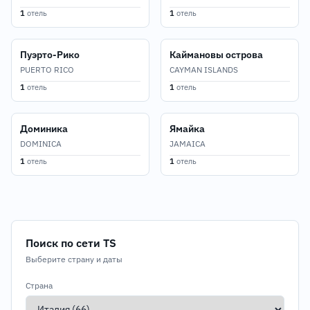
1
отель
1
отель
Пуэрто-Рико
Каймановы острова
PUERTO RICO
CAYMAN ISLANDS
1
отель
1
отель
Доминика
Ямайка
DOMINICA
JAMAICA
1
отель
1
отель
Поиск по сети TS
Выберите страну и даты
Страна