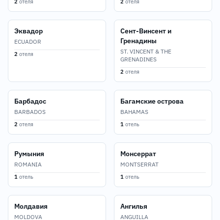
2
отеля
2
отеля
Эквадор
Сент-Винсент и
Гренадины
ECUADOR
ST. VINCENT & THE
2
отеля
GRENADINES
2
отеля
Барбадос
Багамские острова
BARBADOS
BAHAMAS
2
отеля
1
отель
Румыния
Монсеррат
ROMANIA
MONTSERRAT
1
отель
1
отель
Молдавия
Ангилья
MOLDOVA
ANGUILLA