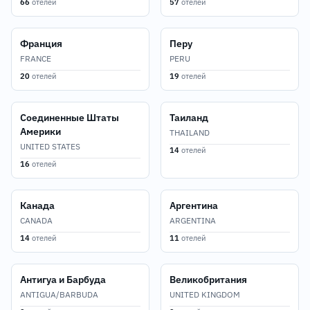
66
отелей
57
отелей
Франция
Перу
FRANCE
PERU
20
отелей
19
отелей
Соединенные Штаты
Таиланд
Америки
THAILAND
UNITED STATES
14
отелей
16
отелей
Канада
Аргентина
CANADA
ARGENTINA
14
отелей
11
отелей
Антигуа и Барбуда
Великобритания
ANTIGUA/BARBUDA
UNITED KINGDOM