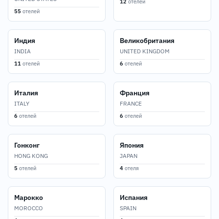
12
отелей
55
отелей
Индия
Великобритания
INDIA
UNITED KINGDOM
11
отелей
6
отелей
Италия
Франция
ITALY
FRANCE
6
отелей
6
отелей
Гонконг
Япония
HONG KONG
JAPAN
5
отелей
4
отеля
Марокко
Испания
MOROCCO
SPAIN