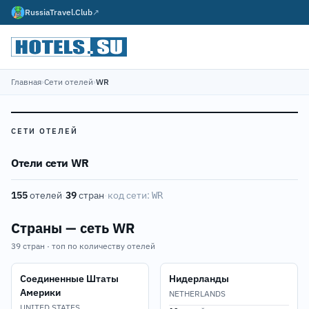
RussiaTravel.Club
↗
Главная
›
Сети отелей
›
WR
СЕТИ ОТЕЛЕЙ
Отели сети WR
155
отелей
·
39
стран
·
код сети:
WR
Страны — сеть WR
39 стран · топ по количеству отелей
Соединенные Штаты
Нидерланды
Америки
NETHERLANDS
UNITED STATES