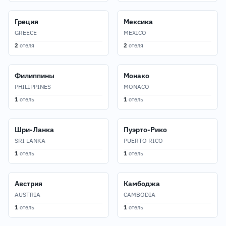
Греция
Мексика
GREECE
MEXICO
2
отеля
2
отеля
Филиппины
Монако
PHILIPPINES
MONACO
1
отель
1
отель
Шри-Ланка
Пуэрто-Рико
SRI LANKA
PUERTO RICO
1
отель
1
отель
Австрия
Камбоджа
AUSTRIA
CAMBODIA
1
отель
1
отель