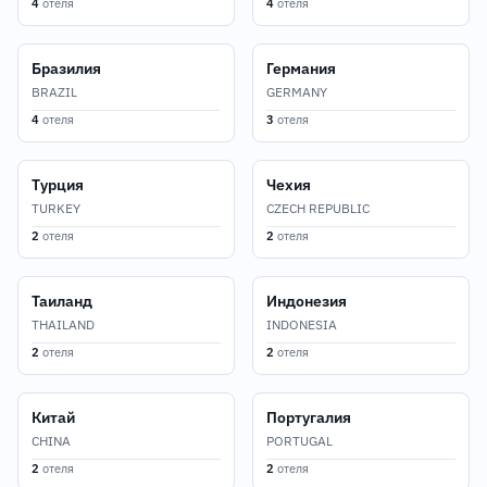
4
отеля
4
отеля
Бразилия
Германия
BRAZIL
GERMANY
4
отеля
3
отеля
Турция
Чехия
TURKEY
CZECH REPUBLIC
2
отеля
2
отеля
Таиланд
Индонезия
THAILAND
INDONESIA
2
отеля
2
отеля
Китай
Португалия
CHINA
PORTUGAL
2
отеля
2
отеля