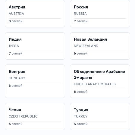
Австрия
Россия
AUSTRIA
RUSSIA
8
отелей
7
отелей
Индия
Новая Зеландия
INDIA
NEW ZEALAND
7
отелей
6
отелей
Венгрия
Объединенные Арабские
Эмираты
HUNGARY
UNITED ARAB EMIRATES
6
отелей
6
отелей
Чехия
Турция
CZECH REPUBLIC
TURKEY
6
отелей
5
отелей