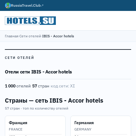
RussiaTravel.Club
↗
Главная
›
Сети отелей
›
IBIS - Accor hotels
СЕТИ ОТЕЛЕЙ
Отели сети IBIS - Accor hotels
1 000
отелей
·
57
стран
·
код сети:
XI
Страны — сеть IBIS - Accor hotels
57 стран · топ по количеству отелей
Франция
Германия
FRANCE
GERMANY