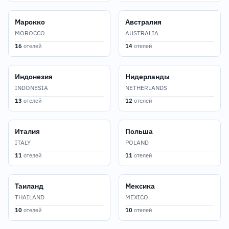
Марокко
Австралия
MOROCCO
AUSTRALIA
16
отелей
14
отелей
Индонезия
Нидерланды
INDONESIA
NETHERLANDS
13
отелей
12
отелей
Италия
Польша
ITALY
POLAND
11
отелей
11
отелей
Таиланд
Мексика
THAILAND
MEXICO
10
отелей
10
отелей