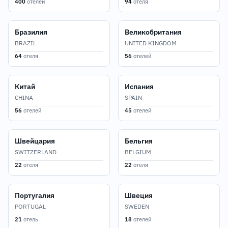
400
отелей
94
отеля
Бразилия
Великобритания
BRAZIL
UNITED KINGDOM
64
отеля
56
отелей
Китай
Испания
CHINA
SPAIN
56
отелей
45
отелей
Швейцария
Бельгия
SWITZERLAND
BELGIUM
22
отеля
22
отеля
Португалия
Швеция
PORTUGAL
SWEDEN
21
отель
18
отелей