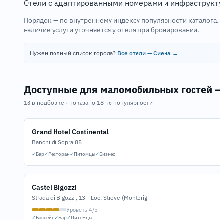
Отели с адаптированными номерами и инфраструкту
Порядок — по внутреннему индексу популярности каталога
наличие услуги уточняется у отеля при бронировании.
Нужен полный список города?
Все отели — Сиена →
Доступные для маломобильных гостей 
18 в подборке · показано 18 по популярности
Grand Hotel Continental
Banchi di Sopra 85
✓
Бар
✓
Ресторан
✓
Питомцы
✓
Бизнес
Castel Bigozzi
Strada di Bigozzi, 13 - Loc. Strove (Monterig
Уровень 4/5
✓
Бассейн
✓
Бар
✓
Питомцы