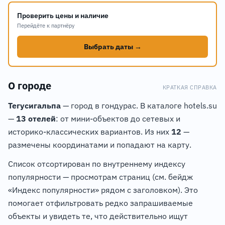
12
11
Проверить цены и наличие
5
Перейдёте к партнёру
Выбрать даты →
О городе
КРАТКАЯ СПРАВКА
Тегусигальпа
— город в гондурас. В каталоге hotels.su
—
13 отелей
: от мини-объектов до сетевых и
историко-классических вариантов. Из них
12
—
размечены координатами и попадают на карту.
Список отсортирован по внутреннему индексу
популярности — просмотрам страниц (см. бейдж
«Индекс популярности» рядом с заголовком). Это
помогает отфильтровать редко запрашиваемые
объекты и увидеть те, что действительно ищут