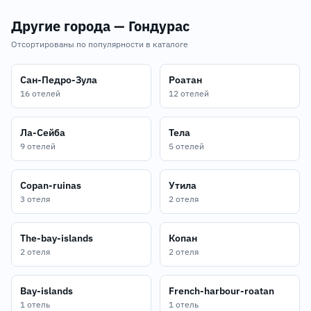
Другие города — Гондурас
Отсортированы по популярности в каталоге
Сан-Педро-Зула
Роатан
16 отелей
12 отелей
Ла-Сейба
Тела
9 отелей
5 отелей
Copan-ruinas
Утила
3 отеля
2 отеля
The-bay-islands
Копан
2 отеля
2 отеля
Bay-islands
French-harbour-roatan
1 отель
1 отель