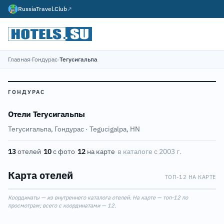
RussiaTravel.Club
↗
Главная
›
Гондурас
›
Тегусигальпа
ГОНДУРАС
Отели Тегусигальпы
Тегусигальпа, Гондурас · Tegucigalpa, HN
13
отелей
·
10
с фото
·
12
на карте
·
в каталоге с 2003 г.
Карта отелей
ТОП-12 НА КАРТЕ
Leaflet
|
©
OpenStreetMap
2
Координаты — из внутреннего каталога отелей. На карте — топ-12 по
+
просмотрам; всего с координатами — 12.
−
6
7
4