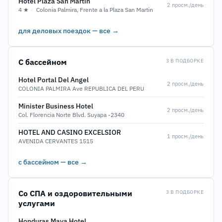
Hotel Plaza San Martin
2 просм./день
4 ★
·
Colonia Palmira, Frente a la Plaza San Martin
для деловых поездок — все →
С бассейном
3 В ПОДБОРКЕ
Hotel Portal Del Angel
2 просм./день
COLONIA PALMIRA Ave REPUBLICA DEL PERU
Minister Business Hotel
2 просм./день
Col. Florencia Norte Blvd. Suyapa -2340
HOTEL AND CASINO EXCELSIOR
1 просм./день
AVENIDA CERVANTES 1515
с бассейном — все →
Со СПА и оздоровительными
3 В ПОДБОРКЕ
услугами
Honduras Maya Hotel