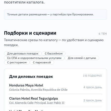
посетители каталога.
Точные детали размещения — у партнёра при бронировании.
Подборки и сценарии
6 ТЕМ
Тематические срезы по каталогу — по удобствам и сценарию
поездки.
Для деловых поездок
С бассейном
Со СПА и оздоровительными услугами
Для семей с детьми
С рестораном
С парковкой
Для деловых поездок
3 В ПОДБОРКЕ
Honduras Maya Hotel
4 просм./день
Colonia Palmira, Avenida Republica de Chile
Clarion Hotel Real Tegucigalpa
2 просм./день
Col. Alameda Calle Principal Juan Pablo II