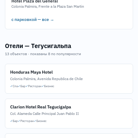
Hotel Plaza del General
Colonia Palmira, Frente a la Plaza San Martin
с парковкой — все →
Отели — Тегусигальпа
13 объектов · показаны 8 по популярности
Honduras Maya Hotel
Colonia Palmira, Avenida Republica de Chile
✓
Спа
✓
Бар
✓
Ресторан
✓
Бизнес
Clarion Hotel Real Tegucigalpa
Col. Alameda Calle Principal Juan Pablo II
✓
Бар
✓
Ресторан
✓
Бизнес