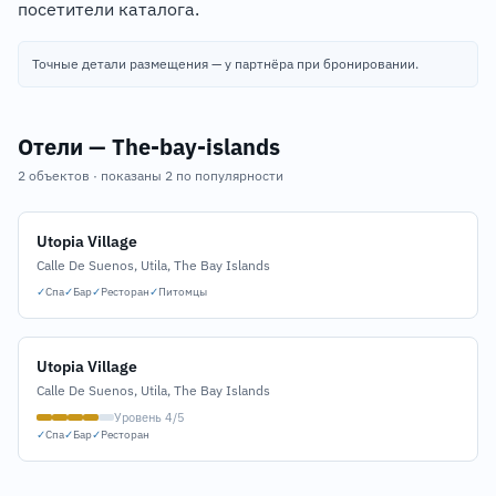
посетители каталога.
Точные детали размещения — у партнёра при бронировании.
Отели — The-bay-islands
2 объектов · показаны 2 по популярности
Utopia Village
Calle De Suenos, Utila, The Bay Islands
✓
Спа
✓
Бар
✓
Ресторан
✓
Питомцы
Utopia Village
Calle De Suenos, Utila, The Bay Islands
Уровень 4/5
✓
Спа
✓
Бар
✓
Ресторан