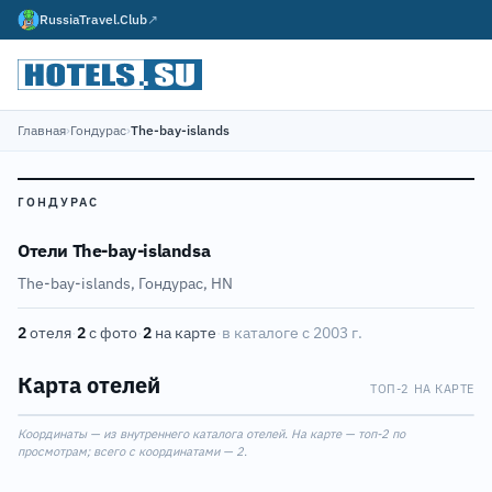
RussiaTravel.Club
↗
Главная
›
Гондурас
›
The-bay-islands
ГОНДУРАС
Отели The-bay-islandsа
The-bay-islands, Гондурас, HN
2
отеля
·
2
с фото
·
2
на карте
·
в каталоге с 2003 г.
Карта отелей
ТОП-2 НА КАРТЕ
Leaflet
|
©
OpenStreetMap
1
2
Координаты — из внутреннего каталога отелей. На карте — топ-2 по
+
просмотрам; всего с координатами — 2.
−