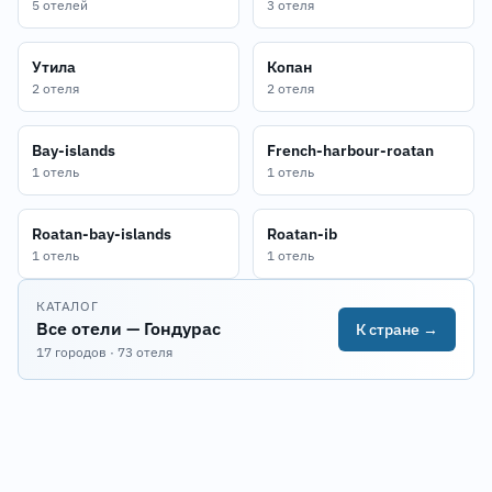
5 отелей
3 отеля
Утила
Копан
2 отеля
2 отеля
Bay-islands
French-harbour-roatan
1 отель
1 отель
Roatan-bay-islands
Roatan-ib
1 отель
1 отель
КАТАЛОГ
Все отели — Гондурас
К стране →
17 городов · 73 отеля