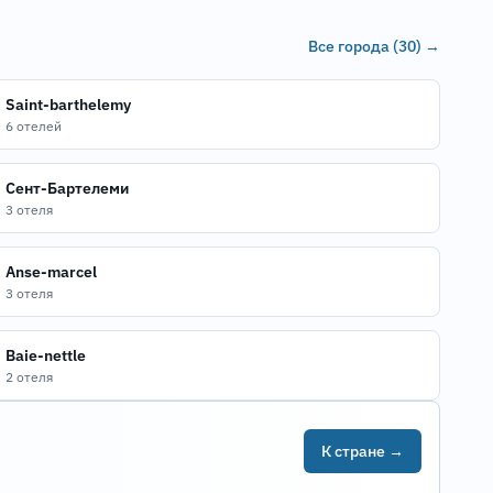
Все города (30) →
Saint-barthelemy
6 отелей
Сент-Бартелеми
3 отеля
Anse-marcel
3 отеля
Baie-nettle
2 отеля
К стране →