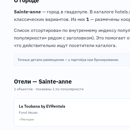
О городе
Sainte-anne
— город в гваделупе. В каталоге hotels
классических вариантов. Из них
1
— размечены коор
Список отсортирован по внутреннему индексу попу
популярности» рядом с заголовком). Это помогает 
что действительно ищут посетители каталога.
Точные детали размещения — у партнёра при бронировании.
Отели — Sainte-anne
1 объектов · показаны 1 по популярности
La Toubana by EVRentals
Fond Hezan
✓
Ресторан