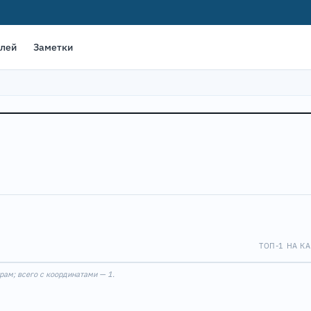
елей
Заметки
ТОП-1 НА КА
Leaflet
|
©
OpenStreet
1
рам; всего с координатами — 1.