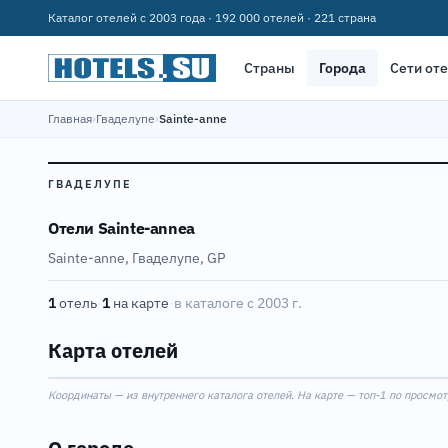
Каталог отелей с 2003 года · 192 000 отелей · 221 страна
Страны
Города
Сети от
Главная
›
Гваделупе
›
Sainte-anne
ГВАДЕЛУПЕ
Отели Sainte-anneа
Sainte-anne, Гваделупе, GP
1
отель
·
1
на карте
·
в каталоге с 2003 г.
Карта отелей
Координаты — из внутреннего каталога отелей. На карте — топ-1 по просмот
+
−