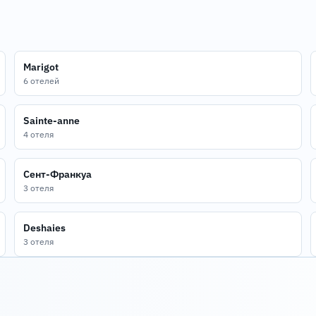
Marigot
6 отелей
Sainte-anne
4 отеля
Сент-Франкуа
3 отеля
Deshaies
3 отеля