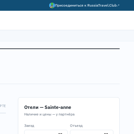
Присоединиться к
RussiaTravel.Club
↗
РТЕ
Отели — Sainte-anne
Map
Наличие и цены — у партнёра
Заезд
Отъезд