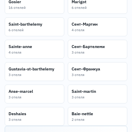
Gosier
Marigot
16 отелей
6 отелей
Saint-barthelemy
Сент-Мартин
6 отелей
4 отеля
Sainte-anne
Сент-Бартелеми
4 отеля
3 отеля
Gustavia-st-barthelemy
Сент-Франкуа
3 отеля
3 отеля
Anse-marcel
Saint-martin
3 отеля
3 отеля
Deshaies
Baie-nettle
3 отеля
2 отеля