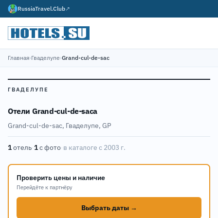
RussiaTravel.Club
↗
Главная
›
Гваделупе
›
Grand-cul-de-sac
ГВАДЕЛУПЕ
Отели Grand-cul-de-sacа
Grand-cul-de-sac, Гваделупе, GP
1
отель
·
1
с фото
·
в каталоге с 2003 г.
Проверить цены и наличие
Перейдёте к партнёру
Выбрать даты →