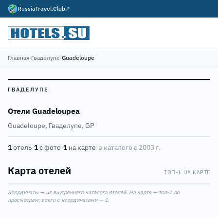
RussiaTravel.Club
↗
Главная
›
Гваделупе
›
Guadeloupe
ГВАДЕЛУПЕ
Отели Guadeloupeа
Guadeloupe, Гваделупе, GP
1
отель
·
1
с фото
·
1
на карте
·
в каталоге с 2003 г.
Карта отелей
ТОП-1 НА КАРТЕ
Leaflet
|
©
OpenStreetMap
1
Координаты — из внутреннего каталога отелей. На карте — топ-1 по
+
просмотрам; всего с координатами — 1.
−