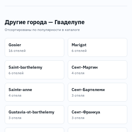
Другие города — Гваделупе
Отсортированы по популярности в каталоге
Gosier
Marigot
16 отелей
6 отелей
Saint-barthelemy
Сент-Мартин
6 отелей
4 отеля
Sainte-anne
Сент-Бартелеми
4 отеля
3 отеля
Gustavia-st-barthelemy
Сент-Франкуа
3 отеля
3 отеля