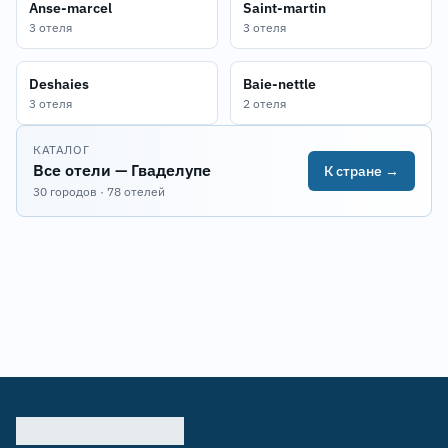
Anse-marcel
Saint-martin
3 отеля
3 отеля
Deshaies
Baie-nettle
3 отеля
2 отеля
КАТАЛОГ
Все отели — Гваделупе
К стране →
30 городов · 78 отелей