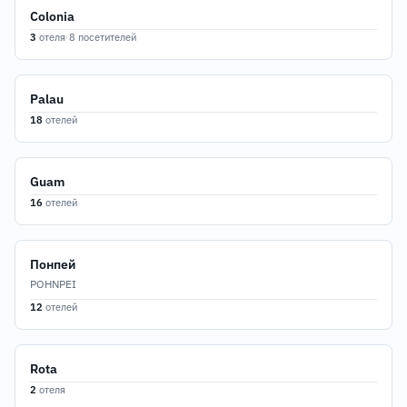
Colonia
3
отеля
·
8 посетителей
Palau
18
отелей
Guam
16
отелей
Понпей
POHNPEI
12
отелей
Rota
2
отеля