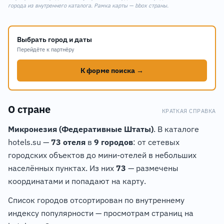
+
города из внутреннего каталога. Рамка карты — bbox страны.
−
Выбрать город и даты
Перейдёте к партнёру
К форме поиска →
О стране
КРАТКАЯ СПРАВКА
Микронезия (Федеративные Штаты)
. В каталоге
hotels.su —
73 отеля
в
9 городов
: от сетевых
городских объектов до мини-отелей в небольших
населённых пунктах. Из них
73
— размечены
координатами и попадают на карту.
Список городов отсортирован по внутреннему
индексу популярности — просмотрам страниц на