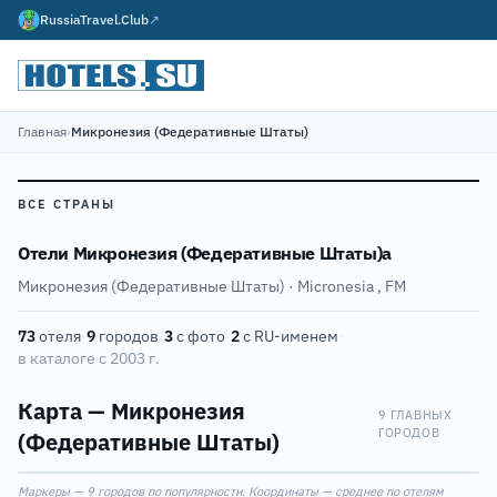
RussiaTravel.Club
↗
Главная
›
Микронезия (Федеративные Штаты)
ВСЕ СТРАНЫ
Отели Микронезия (Федеративные Штаты)а
Микронезия (Федеративные Штаты) · Micronesia
,
FM
73
отеля
·
9
городов
·
3
с фото
·
2
с RU-именем
·
в каталоге с 2003 г.
Карта — Микронезия
9 ГЛАВНЫХ
ГОРОДОВ
(Федеративные Штаты)
Leaflet
|
©
OpenStreetMap
Маркеры — 9 городов по популярности. Координаты — среднее по отелям