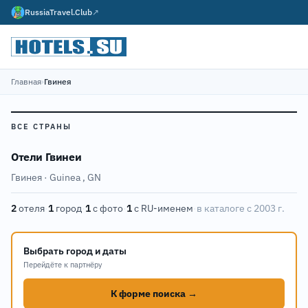
RussiaTravel.Club
↗
Главная
›
Гвинея
ВСЕ СТРАНЫ
Отели Гвинеи
Гвинея · Guinea
,
GN
2
отеля
·
1
город
·
1
с фото
·
1
с RU-именем
·
в каталоге с 2003 г.
Выбрать город и даты
Перейдёте к партнёру
К форме поиска →