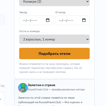
Заезд
Отъезд
Гости и номера
Подобрать отели
Форма отправляется на нашу прокладку, которая
передаёт параметры партнёрскому сервису. Мы не
храним карты и не проводим платежи.
Заметки о стране
FAQ
RussiaTravel.Club — верифицированные авторы
Заметки по этой стране появятся по мере
▾
публикаций на RussiaTravel.Club — без оценок и