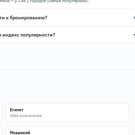
имена — у 1 из 1 городов (самые популярные).
ти к бронированию?
я индекс популярности?
Египет
2464 посетителей
Маврикий