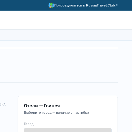
Присоединиться к
RussiaTravel.Club
↗
ВКА
Отели — Гвинея
Выберите город — наличие у партнёра
Город