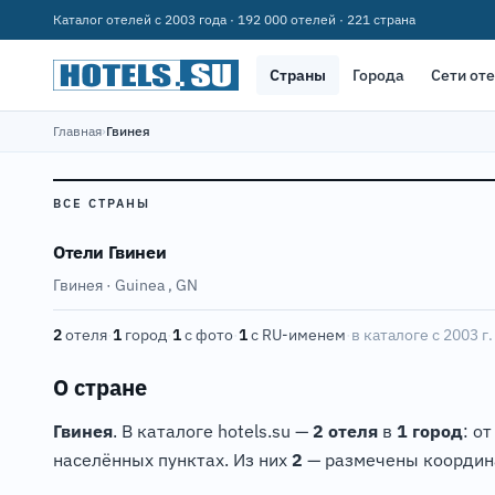
Каталог отелей с 2003 года · 192 000 отелей · 221 страна
Страны
Города
Сети от
Главная
›
Гвинея
ВСЕ СТРАНЫ
Отели Гвинеи
Гвинея · Guinea
,
GN
2
отеля
·
1
город
·
1
с фото
·
1
с RU-именем
·
в каталоге с 2003 г.
О стране
Гвинея
. В каталоге hotels.su —
2 отеля
в
1 город
: о
населённых пунктах. Из них
2
— размечены координа