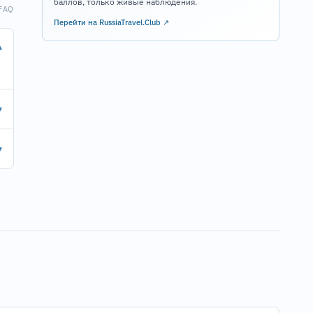
баллов, только живые наблюдения.
FAQ
Перейти на RussiaTravel.Club ↗
▾
▾
▾