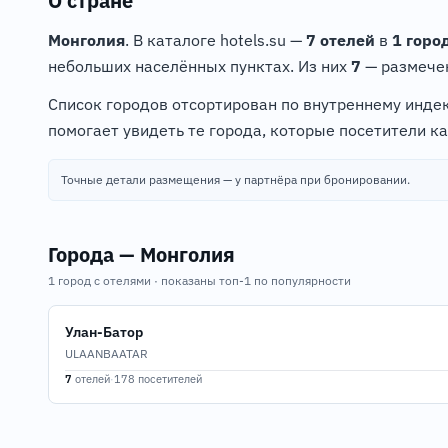
О стране
Монголия
. В каталоге hotels.su —
7 отелей
в
1 горо
небольших населённых пунктах. Из них
7
— размечен
Список городов отсортирован по внутреннему индек
помогает увидеть те города, которые посетители к
Точные детали размещения — у партнёра при бронировании.
Города — Монголия
1 город с отелями · показаны топ-1 по популярности
Улан-Батор
ULAANBAATAR
7
отелей
·
178 посетителей