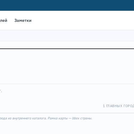
елей
Заметки
г.
1 ГЛАВНЫХ ГОРО
Leaflet
|
©
OpenStreet
ода из внутреннего каталога. Рамка карты — bbox страны.