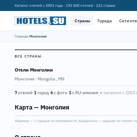
Каталог отелей с 2003 года · 192 000 отелей · 221 страна
Страны
Города
Сети от
Главная
›
Монголия
ВСЕ СТРАНЫ
Отели Монголии
Монголия · Mongolia
,
MN
7
отелей
·
1
город
·
6
с фото
·
1
с RU-именем
·
в каталоге с 2003 
Карта — Монголия
Маркеры — 1 городов по популярности. Координаты — среднее по отелям гор
+
−