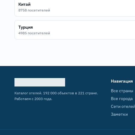
Китай
8758 посетителей
Турция
4985 посетителей
Навигация
Все страны
Каталог отелей. 192 000 объектов в 221 стране.
Все города
Работаем с 2003 года.
Сети отеле
Заметки