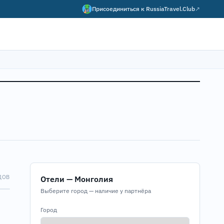
Присоединиться к
RussiaTravel.Club
↗
ДОВ
Отели — Монголия
Map
Выберите город — наличие у партнёра
Город