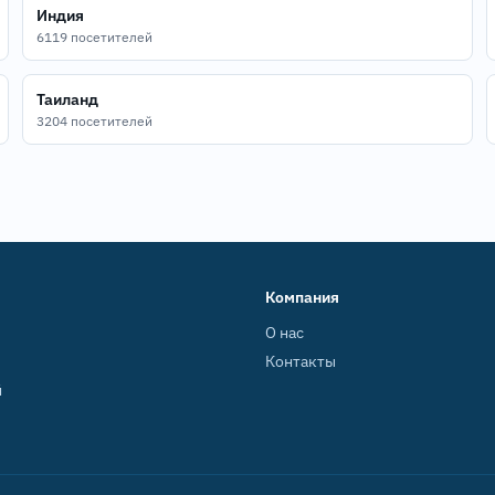
Индия
6119 посетителей
Таиланд
3204 посетителей
Компания
О нас
Контакты
й