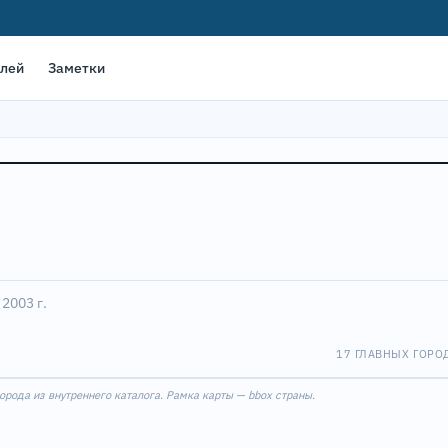
елей
Заметки
10
3
 2003 г.
17 ГЛАВНЫХ ГОРО
Leaflet
|
©
OpenStreet
рода из внутреннего каталога. Рамка карты — bbox страны.
13
16
1
2