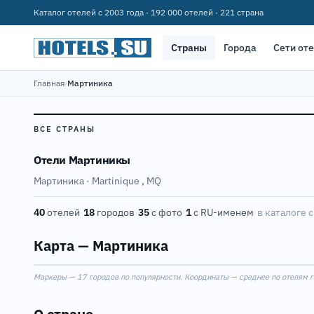
Каталог отелей с 2003 года · 192 000 отелей · 221 страна
Страны
Города
Сети от
Главная
›
Мартиника
ВСЕ СТРАНЫ
Отели Мартиникы
Мартиника · Martinique
,
MQ
40
отелей
·
18
городов
·
35
с фото
·
1
с RU-именем
·
в каталоге с
9
Карта — Мартиника
Маркеры — 17 городов по популярности. Координаты — среднее по отелям го
+
−