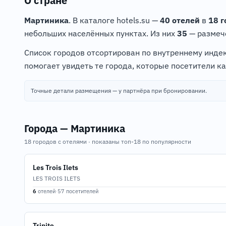
О стране
Мартиника
. В каталоге hotels.su —
40 отелей
в
18 
небольших населённых пунктах. Из них
35
— размече
Список городов отсортирован по внутреннему индек
помогает увидеть те города, которые посетители к
Точные детали размещения — у партнёра при бронировании.
Города — Мартиника
18 городов с отелями · показаны топ-18 по популярности
Les Trois Ilets
LES TROIS ILETS
6
отелей
·
57 посетителей
Trinite