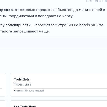
КРАТКАЯ СПРА
17
4
городов
: от сетевых городских объектов до мини-отелей в
8
15
6
ны координатами и попадают на карту.
12
11
су популярности — просмотрам страниц на hotels.su. Это
аталога запрашивают чаще.
Trois Ilets
TROIS ILETS
4
отеля
·
30 посетителей
Les Trois-ilets