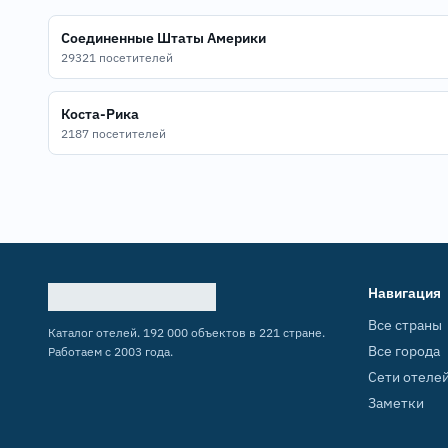
Соединенные Штаты Америки
29321 посетителей
Коста-Рика
2187 посетителей
Навигация
Все страны
Каталог отелей. 192 000 объектов в 221 стране.
Все города
Работаем с 2003 года.
Сети отеле
Заметки