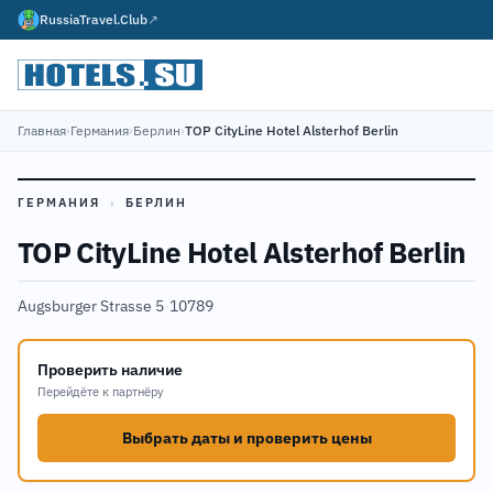
RussiaTravel.Club
↗
Главная
›
Германия
›
Берлин
›
TOP CityLine Hotel Alsterhof Berlin
ГЕРМАНИЯ
›
БЕРЛИН
TOP CityLine Hotel Alsterhof Berlin
Augsburger Strasse 5
·
10789
Проверить наличие
Перейдёте к партнёру
Выбрать даты и проверить цены