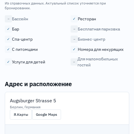
Из справочных данных. Актуальный список уточняется при
бронировании.
Бассейн
Ресторан
−
✓
Бар
Бесплатная парковка
✓
−
Спа-центр
Бизнес-центр
✓
−
С питомцами
Номера для некурящих
✓
✓
Для маломобильных
Услуги для детей
✓
−
гостей
Адрес и расположение
Augsburger Strasse 5
Берлин, Германия
Я.Карты
Google Maps