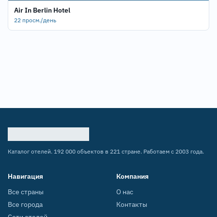
Air In Berlin Hotel
22 просм./день
Каталог отелей. 192 000 объектов в 221 стране. Работаем с 2003 года.
Навигация
Компания
Все страны
О нас
Все города
Контакты